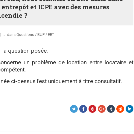
e entrepôt et ICPE avec des mesures
incendie ?
Posted
dans
Questions
/
BUP / ERT
)
in
er la question posée.
concerne un problème de location entre locataire et
 compétent.
ée ci-dessus l’est uniquement à titre consultatif.