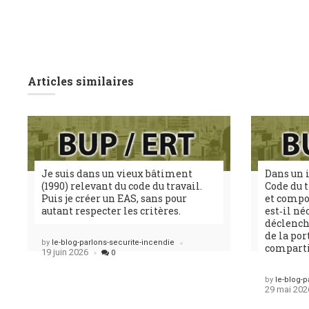
Articles similaires
Je suis dans un vieux bâtiment
Dans un 
(1990) relevant du code du travail.
Code du t
Puis je créer un EAS, sans pour
et compo
autant respecter les critères.
est‑il n
déclench
de la por
Posted
by
le-blog-parlons-securite-incendie
compart
19 juin 2026
0
Posted
by
le-blog-p
29 mai 202