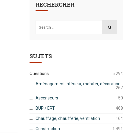
RECHERCHER
Search
for:
SEARCH
SUJETS
Questions
5 294
Aménagement intérieur, mobilier, décoration
267
Ascenseurs
50
BUP / ERT
468
Chauffage, chaufferie, ventilation
164
Construction
1 491