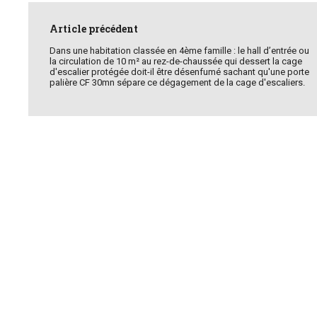
Post
navigation
Article précédent
Dans une habitation classée en 4ème famille : le hall d’entrée ou
la circulation de 10 m² au rez-de-chaussée qui dessert la cage
d'escalier protégée doit-il être désenfumé sachant qu'une porte
palière CF 30mn sépare ce dégagement de la cage d'escaliers.