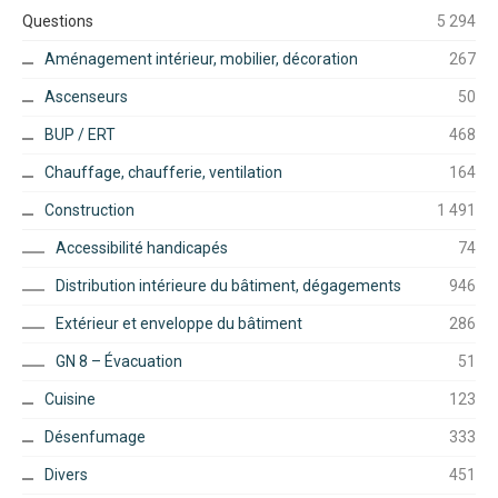
Questions
5 294
Aménagement intérieur, mobilier, décoration
267
Ascenseurs
50
BUP / ERT
468
Chauffage, chaufferie, ventilation
164
Construction
1 491
Accessibilité handicapés
74
Distribution intérieure du bâtiment, dégagements
946
Extérieur et enveloppe du bâtiment
286
GN 8 – Évacuation
51
Cuisine
123
Désenfumage
333
Divers
451