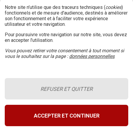
Notre site n’utilise que des traceurs techniques (
cookies
)
fonctionnels et de mesure d'audience, destinés à améliorer
son fonctionnement et à faciliter votre expérience
utilisateur et votre navigation.
Pour poursuivre votre navigation sur notre site, vous devez
en accepter l’utilisation.
Vous pouvez retirer votre consentement à tout moment si
vous le souhaitez sur la page :
données personnelles
REFUSER ET QUITTER
Le blog de la sécurité incendie
Retour en haut de page
A propos du site
ACCEPTER ET CONTINUER
Conditions générales d’utilisation
Données personnelles