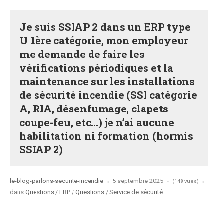
Je suis SSIAP 2 dans un ERP type
U 1ère catégorie, mon employeur
me demande de faire les
vérifications périodiques et la
maintenance sur les installations
de sécurité incendie (SSI catégorie
A, RIA, désenfumage, clapets
coupe-feu, etc…) je n’ai aucune
habilitation ni formation (hormis
SSIAP 2)
Posted
le-blog-parlons-securite-incendie
5 septembre 2025
(148 vues)
by
Posted
dans
Questions
/
ERP
/
Questions
/
Service de sécurité
in