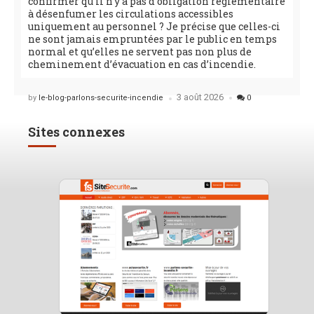
confirmer qu’il n’y a pas d’obligation réglementaire
à désenfumer les circulations accessibles
uniquement au personnel ? Je précise que celles-ci
ne sont jamais empruntées par le public en temps
normal et qu’elles ne servent pas non plus de
cheminement d’évacuation en cas d’incendie.
3 août 2026
Posted
by
le-blog-parlons-securite-incendie
0
Sites connexes