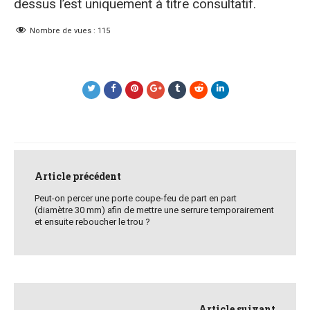
dessus l’est uniquement à titre consultatif.
Nombre de vues :
115
Post
navigation
Article précédent
Peut-on percer une porte coupe-feu de part en part
(diamètre 30 mm) afin de mettre une serrure temporairement
et ensuite reboucher le trou ?
Article suivant