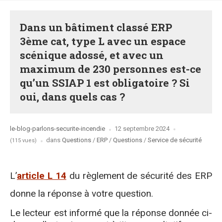
Dans un bâtiment classé ERP
3ème cat, type L avec un espace
scénique adossé, et avec un
maximum de 230 personnes est-ce
qu’un SSIAP 1 est obligatoire ? Si
oui, dans quels cas ?
Posted
le-blog-parlons-securite-incendie
12 septembre 2024
by
Posted
dans
Questions
/
ERP
/
Questions
/
Service de sécurité
(115 vues)
in
L’
article L 14
du règlement de sécurité des ERP
donne la réponse à votre question.
Le lecteur est informé que la réponse donnée ci-