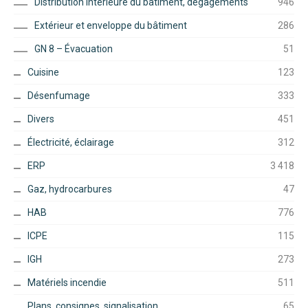
Distribution intérieure du bâtiment, dégagements
946
Extérieur et enveloppe du bâtiment
286
GN 8 – Évacuation
51
Cuisine
123
Désenfumage
333
Divers
451
Électricité, éclairage
312
ERP
3 418
Gaz, hydrocarbures
47
HAB
776
ICPE
115
IGH
273
Matériels incendie
511
Plans, consignes, signalisation
65