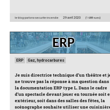
29 avril 2020
Posted
le-blog-parlons-securite-incendie
(1 688 vues)
by
Posted
ERP
Gaz, hydrocarbures
in
Je suis directrice technique d’un théâtre et j
ne trouve pas la réponse à ma question dans
la documentation ERP type L. Dans le cadre
d’un spectacle devant jouer en tournée soit 
extérieur, soit dans des salles des fêtes, la
scénographe souhaite utiliser une cuisinièr