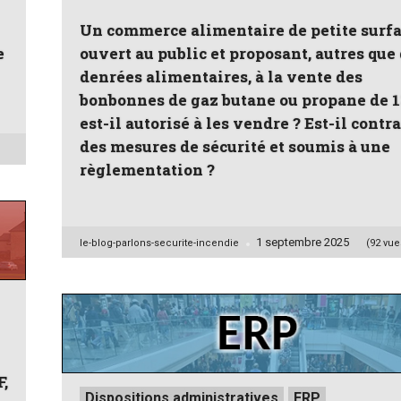
Un commerce alimentaire de petite surf
e
ouvert au public et proposant, autres que
denrées alimentaires, à la vente des
bonbonnes de gaz butane ou propane de 1
est-il autorisé à les vendre ? Est-il contra
des mesures de sécurité et soumis à une
règlementation ?
1 septembre 2025
Posted
le-blog-parlons-securite-incendie
(92 vue
by
F,
Posted
Dispositions administratives
ERP
. . .