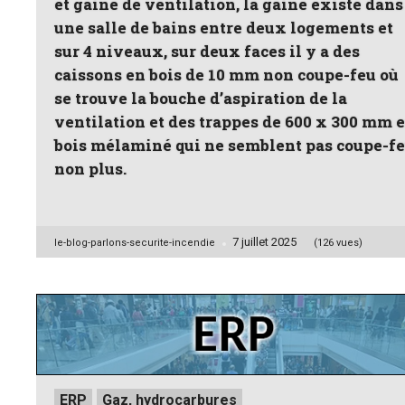
et gaine de ventilation, la gaine existe dans
une salle de bains entre deux logements et
sur 4 niveaux, sur deux faces il y a des
caissons en bois de 10 mm non coupe-feu où
se trouve la bouche d’aspiration de la
ventilation et des trappes de 600 x 300 mm 
bois mélaminé qui ne semblent pas coupe-f
non plus.
7 juillet 2025
Posted
le-blog-parlons-securite-incendie
(126 vues)
by
Posted
ERP
Gaz, hydrocarbures