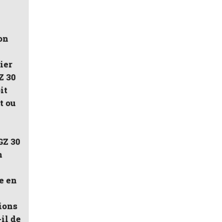
on
ier
Z 30
it
t ou
GZ 30
n
e en
tions
il de