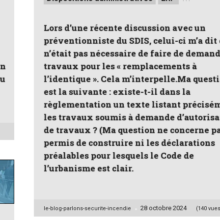
in
Lors d’une récente discussion avec un
préventionniste du SDIS, celui-ci m’a dit 
n’était pas nécessaire de faire de deman
en
travaux pour les « remplacements à
eu
l’identique ». Cela m’interpelle.Ma quest
est la suivante : existe-t-il dans la
règlementation un texte listant précisé
les travaux soumis à demande d’autorisa
de travaux ? (Ma question ne concerne pa
permis de construire ni les déclarations
préalables pour lesquels le Code de
l’urbanisme est clair.
28 octobre 2024
Posted
le-blog-parlons-securite-incendie
(140 vues
by