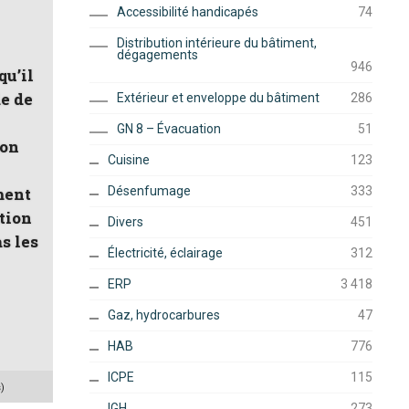
Accessibilité handicapés
74
Distribution intérieure du bâtiment,
dégagements
946
qu’il
de de
Extérieur et enveloppe du bâtiment
286
GN 8 – Évacuation
51
ion
Cuisine
123
Désenfumage
333
ment
tion
Divers
451
s les
Électricité, éclairage
312
ERP
3 418
Gaz, hydrocarbures
47
HAB
776
ICPE
115
)
IGH
273