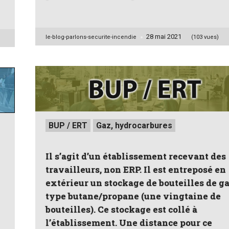
28 mai 2021
Posted
le-blog-parlons-securite-incendie
(103 vues)
by
Posted
BUP / ERT
Gaz, hydrocarbures
in
Il s’agit d’un établissement recevant des
travailleurs, non ERP. Il est entreposé en
extérieur un stockage de bouteilles de g
type butane/propane (une vingtaine de
bouteilles). Ce stockage est collé à
l’établissement. Une distance pour ce