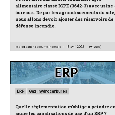
alimentaire classé ICPE (3642-3) avec usine 
bureaux. De par les agrandissements du site
nous allons devoir ajouter des réservoirs de
défense incendie.
13 avril 2022
Posted
le-blog-parlons-securite-incendie
(94 vues)
by
Posted
ERP
Gaz, hydrocarbures
in
Quelle réglementation m’oblige à peindre e
jaune les canalisations de gaz d’un ERP ?