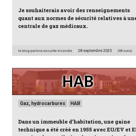
Je souhaiterais avoir des renseignements
quant aux normes de sécurité relatives à un
centrale de gaz médicaux.
28 septembre 2025
Posted
le-blog-parlons-securite-incendie
(48 vues)
by
Posted
Gaz, hydrocarbures
HAB
in
Dans un immeuble d’habitation, une gaine
technique a été créé en 1955 avec EU/EV et E