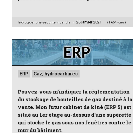
26 janvier 2021
Posted
le-blog-parlons-securite-incendie
(1 654 vues)
by
Posted
ERP
Gaz, hydrocarbures
in
Pouvez-vous m’indiquer la réglementation
du stockage de bouteilles de gaz destiné à la
vente. Mon futur cabinet de kiné (ERP 5) est
situé au 1er étage au-dessus d’une supérette
qui stocke le gaz sous nos fenêtres contre le
mur du bâtiment.