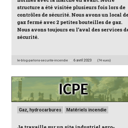
structure a été visitée plusieurs fois lors de
contrôles de sécurité. Nous avons un local d
gaz fermé avec 2 petites bouteilles de gaz.
Nous avons toujours eu l’aval des services d
sécurité.
6 avril 2023
Posted
le-blog-parlons-securite-incendie
(74 vues)
by
Posted
Gaz, hydrocarbures
Matériels incendie
in
Je travaille sur un site industriel agro-