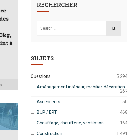
RECHERCHER
ace
 des
Search
for:
SEARCH
3kg,
int à
SUJETS
Questions
5 294
s)
Aménagement intérieur, mobilier, décoration
267
Ascenseurs
50
BUP / ERT
468
Chauffage, chaufferie, ventilation
164
Construction
1 491