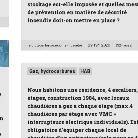
stockage est-elle imposée et quelles mes
de prévention en matière de sécurité
incendie doit-on mettre en place ?
29 avril 2020
Posted
le-blog-parlons-securite-incendie
(324 vues)
by
Posted
Gaz, hydrocarbures
HAB
in
Nous habitons une résidence, 4 escaliers,
e
étages, construction 1984, avec locaux
chaudières à gaz à chaque étage (max.4
chaudières par étage avec VMC +
en
interrupteurs électrique individuels). Est
obligatoire d’équiper chaque local de
e
chaudière d’un extincteur (cela nous en f