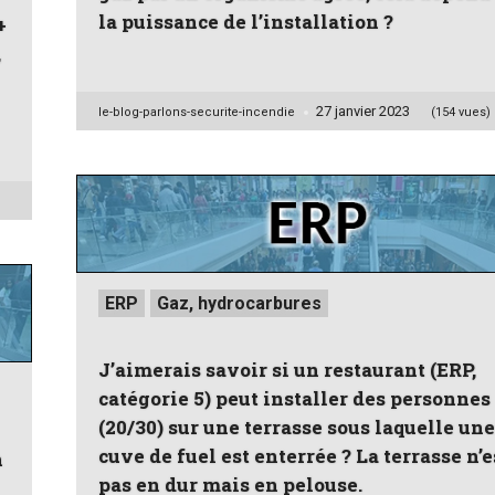
la puissance de l’installation ?
+
,
27 janvier 2023
Posted
le-blog-parlons-securite-incendie
(154 vues)
by
Posted
ERP
Gaz, hydrocarbures
in
J’aimerais savoir si un restaurant (ERP,
catégorie 5) peut installer des personnes
(20/30) sur une terrasse sous laquelle une
cuve de fuel est enterrée ? La terrasse n’e
n
pas en dur mais en pelouse.