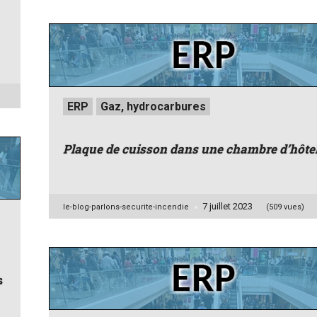
Posted
ERP
Gaz, hydrocarbures
in
Plaque de cuisson dans une chambre d’hôte
7 juillet 2023
Posted
le-blog-parlons-securite-incendie
(509 vues)
by
s