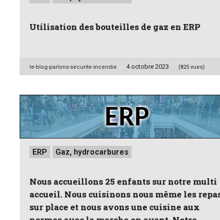
in
Utilisation des bouteilles de gaz en ERP
4 octobre 2023
Posted
le-blog-parlons-securite-incendie
(825 vues)
by
Posted
ERP
Gaz, hydrocarbures
in
Nous accueillons 25 enfants sur notre multi
accueil. Nous cuisinons nous même les repa
sur place et nous avons une cuisine aux
normes avec la marche en avant. Notre