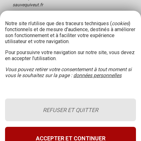
sauvequiveut.fr
Notre site n’utilise que des traceurs techniques (
cookies
)
fonctionnels et de mesure d'audience, destinés à améliorer
son fonctionnement et à faciliter votre expérience
utilisateur et votre navigation.
Pour poursuivre votre navigation sur notre site, vous devez
en accepter l’utilisation.
Vous pouvez retirer votre consentement à tout moment si
vous le souhaitez sur la page :
données personnelles
REFUSER ET QUITTER
Le blog de la sécurité incendie
Retour en haut de page
A propos du site
ACCEPTER ET CONTINUER
Conditions générales d’utilisation