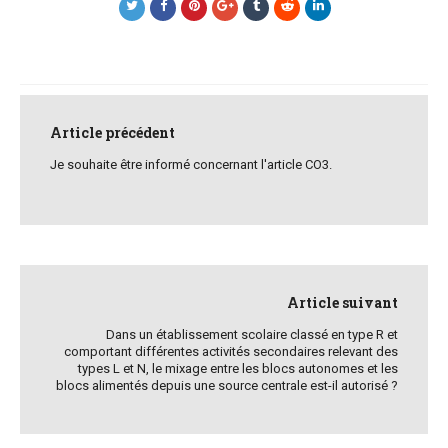
Post
navigation
Article précédent
Je souhaite être informé concernant l'article CO3.
Article suivant
Dans un établissement scolaire classé en type R et
comportant différentes activités secondaires relevant des
types L et N, le mixage entre les blocs autonomes et les
blocs alimentés depuis une source centrale est-il autorisé ?