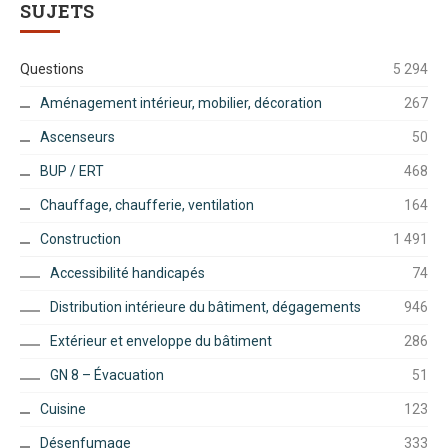
SUJETS
Questions
5 294
Aménagement intérieur, mobilier, décoration
267
Ascenseurs
50
BUP / ERT
468
Chauffage, chaufferie, ventilation
164
Construction
1 491
Accessibilité handicapés
74
Distribution intérieure du bâtiment, dégagements
946
Extérieur et enveloppe du bâtiment
286
GN 8 – Évacuation
51
Cuisine
123
Désenfumage
333