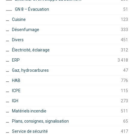
GN 8 – Évacuation
51
Cuisine
123
Désenfumage
333
Divers
451
Électricité, éclairage
312
ERP
3 418
Gaz, hydrocarbures
47
HAB
776
ICPE
115
IGH
273
Matériels incendie
511
Plans, consignes, signalisation
65
Service de sécurité
417