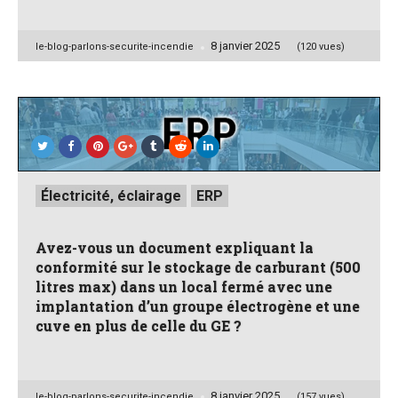
8 janvier 2025
Posted
le-blog-parlons-securite-incendie
(120 vues)
by
Posted
Électricité, éclairage
ERP
in
Avez-vous un document expliquant la
conformité sur le stockage de carburant (500
litres max) dans un local fermé avec une
implantation d’un groupe électrogène et une
cuve en plus de celle du GE ?
8 janvier 2025
Posted
le-blog-parlons-securite-incendie
(157 vues)