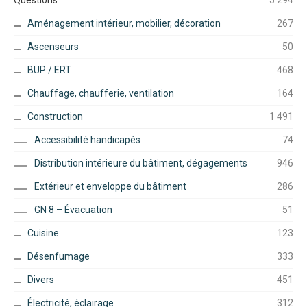
Questions
5 294
Aménagement intérieur, mobilier, décoration
267
Ascenseurs
50
BUP / ERT
468
Chauffage, chaufferie, ventilation
164
Construction
1 491
Accessibilité handicapés
74
Distribution intérieure du bâtiment, dégagements
946
Extérieur et enveloppe du bâtiment
286
GN 8 – Évacuation
51
Cuisine
123
Désenfumage
333
Divers
451
Électricité, éclairage
312