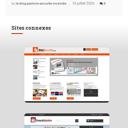
13 juillet 2026
Posted
by
le-blog-parlons-securite-incendie
0
Sites connexes