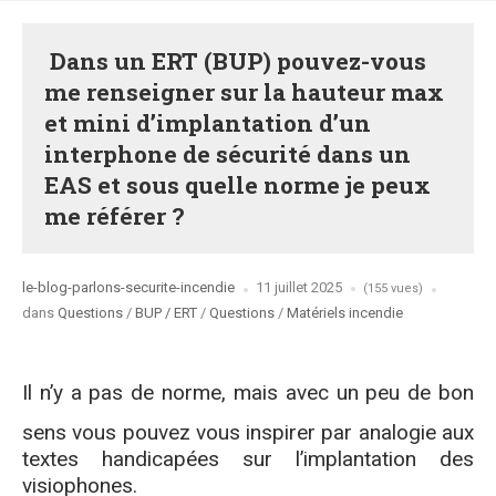
Dans un ERT (BUP) pouvez-vous
me renseigner sur la hauteur max
et mini d’implantation d’un
interphone de sécurité dans un
EAS et sous quelle norme je peux
me référer ?
Posted
le-blog-parlons-securite-incendie
11 juillet 2025
(155 vues)
by
Posted
dans
Questions
/
BUP / ERT
/
Questions
/
Matériels incendie
in
Il n’y a pas de norme, mais avec un peu de bon
sens vous pouvez vous inspirer par analogie aux
textes handicapées sur l’implantation des
visiophones.