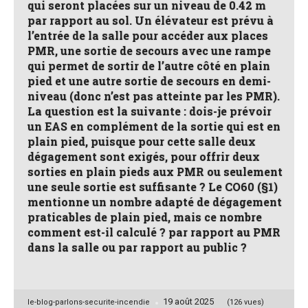
qui seront placées sur un niveau de 0.42 m
par rapport au sol. Un élévateur est prévu à
l’entrée de la salle pour accéder aux places
PMR, une sortie de secours avec une rampe
qui permet de sortir de l’autre côté en plain
pied et une autre sortie de secours en demi-
niveau (donc n’est pas atteinte par les PMR).
La question est la suivante : dois-je prévoir
un EAS en complément de la sortie qui est en
plain pied, puisque pour cette salle deux
dégagement sont exigés, pour offrir deux
sorties en plain pieds aux PMR ou seulement
une seule sortie est suffisante ? Le CO60 (§1)
mentionne un nombre adapté de dégagement
praticables de plain pied, mais ce nombre
comment est-il calculé ? par rapport au PMR
dans la salle ou par rapport au public ?
19 août 2025
Posted
le-blog-parlons-securite-incendie
(126 vues)