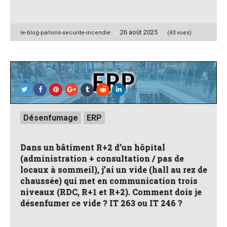
26 août 2025
Posted
le-blog-parlons-securite-incendie
(43 vues)
by
Posted
Désenfumage
ERP
in
Dans un bâtiment R+2 d’un hôpital
(administration + consultation / pas de
locaux à sommeil), j’ai un vide (hall au rez de
chaussée) qui met en communication trois
niveaux (RDC, R+1 et R+2). Comment dois je
désenfumer ce vide ? IT 263 ou IT 246 ?