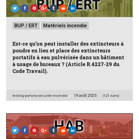
Posted
BUP / ERT
Matériels incendie
in
Est-ce qu’on peut installer des extincteurs à
poudre en lieu et place des extincteurs
portatifs à eau pulvérisée dans un bâtiment
à usage de bureaux ? (Article R.4227-29 du
Code Travail).
19 août 2025
Posted
le-blog-parlons-securite-incendie
(121 vues)
by