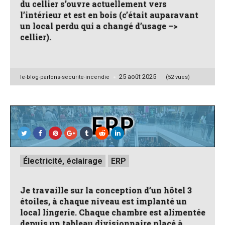
du cellier s’ouvre actuellement vers
l’intérieur et est en bois (c’était auparavant
un local perdu qui a changé d’usage –>
cellier).
25 août 2025
Posted
le-blog-parlons-securite-incendie
(52 vues)
by
Posted
Électricité, éclairage
ERP
in
Je travaille sur la conception d’un hôtel 3
étoiles, à chaque niveau est implanté un
local lingerie. Chaque chambre est alimentée
depuis un tableau divisionnaire placé à