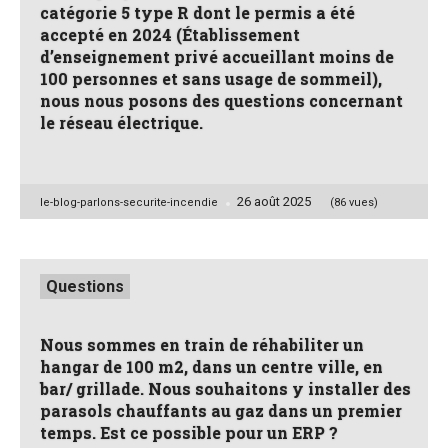
catégorie 5 type R dont le permis a été
accepté en 2024 (Établissement
d’enseignement privé accueillant moins de
100 personnes et sans usage de sommeil),
nous nous posons des questions concernant
le réseau électrique.
26 août 2025
Posted
le-blog-parlons-securite-incendie
(86 vues)
by
Posted
Questions
in
Nous sommes en train de réhabiliter un
hangar de 100 m2, dans un centre ville, en
bar/ grillade. Nous souhaitons y installer des
parasols chauffants au gaz dans un premier
temps. Est ce possible pour un ERP ?