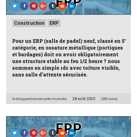
Posted
Construction
ERP
in
Pour un ERP (salle de padel) neuf, classé en 5°
catégorie, en ossature métallique (portiques
et bardages) doit on avoir obligatoirement
une structure stable au feu 1/2 heure ? nous
sommes en simple rdc avec toiture visible,
sans salle d’attente sécurisée.
28 août 2025
Posted
le-blog-parlons-securite-incendie
(205 vues)
by