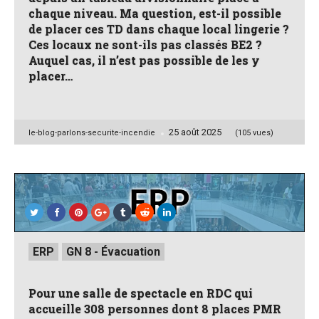
chaque niveau. Ma question, est-il possible
de placer ces TD dans chaque local lingerie ?
Ces locaux ne sont-ils pas classés BE2 ?
Auquel cas, il n’est pas possible de les y
placer…
25 août 2025
Posted
le-blog-parlons-securite-incendie
(105 vues)
by
Posted
ERP
GN 8 - Évacuation
in
Pour une salle de spectacle en RDC qui
accueille 308 personnes dont 8 places PMR