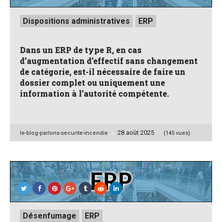
Posted
Dispositions administratives
ERP
in
Dans un ERP de type R, en cas
d’augmentation d’effectif sans changement
de catégorie, est-il nécessaire de faire un
dossier complet ou uniquement une
information à l’autorité compétente.
28 août 2025
Posted
le-blog-parlons-securite-incendie
(145 vues)
by
Posted
Désenfumage
ERP
in