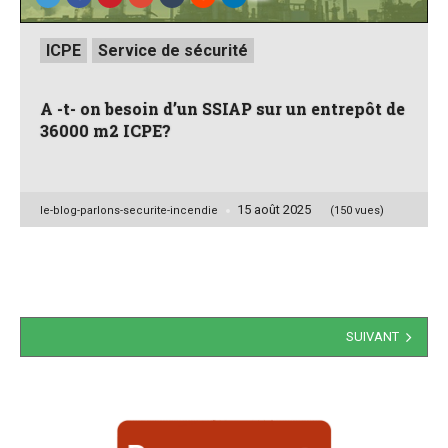
Posted
ICPE
Service de sécurité
in
A -t- on besoin d’un SSIAP sur un entrepôt de
36000 m2 ICPE?
15 août 2025
Posted
le-blog-parlons-securite-incendie
(150 vues)
by
Navigation
SUIVANT
des
articles