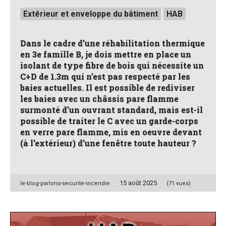
Posted
Extérieur et enveloppe du bâtiment
HAB
in
Dans le cadre d’une réhabilitation thermique
en 3e famille B, je dois mettre en place un
isolant de type fibre de bois qui nécessite un
C+D de 1.3m qui n’est pas respecté par les
baies actuelles. Il est possible de rediviser
les baies avec un châssis pare flamme
surmonté d’un ouvrant standard, mais est-il
possible de traiter le C avec un garde-corps
en verre pare flamme, mis en oeuvre devant
(à l’extérieur) d’une fenêtre toute hauteur ?
15 août 2025
Posted
le-blog-parlons-securite-incendie
(71 vues)
by