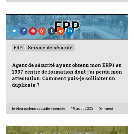
by
Posted
ERP
Service de sécurité
in
Agent de sécurité ayant obtenu mon ERP1 en
1997 centre de formation dont j’ai perdu mon
attestation. Comment puis-je solliciter un
duplicata ?
19 août 2025
Posted
le-blog-parlons-securite-incendie
(64 vues)
by