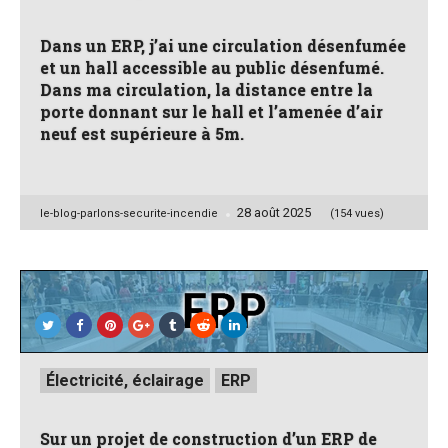
Dans un ERP, j’ai une circulation désenfumée
et un hall accessible au public désenfumé.
Dans ma circulation, la distance entre la
porte donnant sur le hall et l’amenée d’air
neuf est supérieure à 5m.
28 août 2025
Posted
le-blog-parlons-securite-incendie
(154 vues)
by
Posted
Électricité, éclairage
ERP
in
Sur un projet de construction d’un ERP de