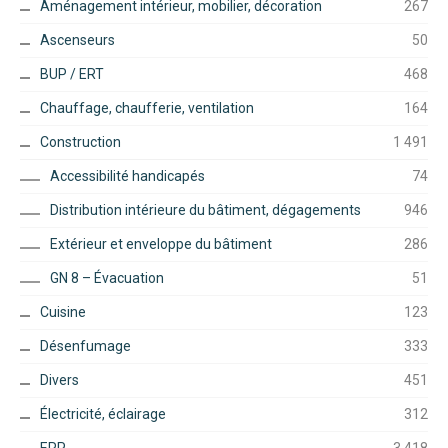
Aménagement intérieur, mobilier, décoration
267
Ascenseurs
50
BUP / ERT
468
Chauffage, chaufferie, ventilation
164
Construction
1 491
Accessibilité handicapés
74
Distribution intérieure du bâtiment, dégagements
946
Extérieur et enveloppe du bâtiment
286
GN 8 – Évacuation
51
Cuisine
123
Désenfumage
333
Divers
451
Électricité, éclairage
312
ERP
3 418