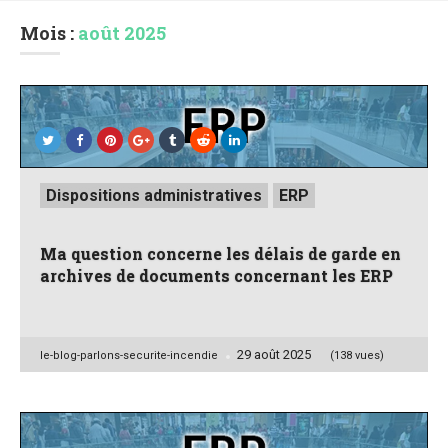
Mois :
août 2025
Posted
Dispositions administratives
ERP
in
Ma question concerne les délais de garde en
archives de documents concernant les ERP
29 août 2025
Posted
le-blog-parlons-securite-incendie
(138 vues)
by