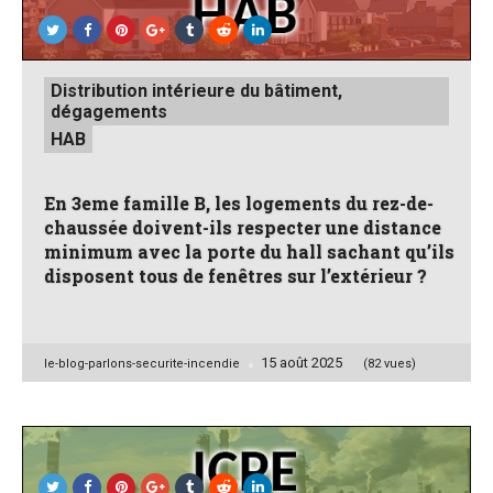
Posted
Distribution intérieure du bâtiment,
in
dégagements
HAB
En 3eme famille B, les logements du rez-de-
chaussée doivent-ils respecter une distance
minimum avec la porte du hall sachant qu’ils
disposent tous de fenêtres sur l’extérieur ?
15 août 2025
Posted
le-blog-parlons-securite-incendie
(82 vues)
by