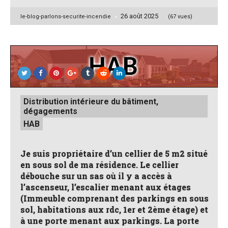
26 août 2025
Posted
le-blog-parlons-securite-incendie
(67 vues)
by
Posted
Distribution intérieure du bâtiment,
in
dégagements
HAB
Je suis propriétaire d’un cellier de 5 m2 situé
en sous sol de ma résidence. Le cellier
débouche sur un sas où il y a accès à
l’ascenseur, l’escalier menant aux étages
(Immeuble comprenant des parkings en sous
sol, habitations aux rdc, 1er et 2ème étage) et
à une porte menant aux parkings. La porte