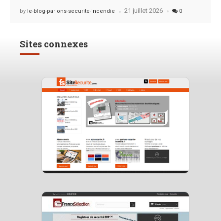
21 juillet 2026
Posted
by
le-blog-parlons-securite-incendie
0
Sites connexes