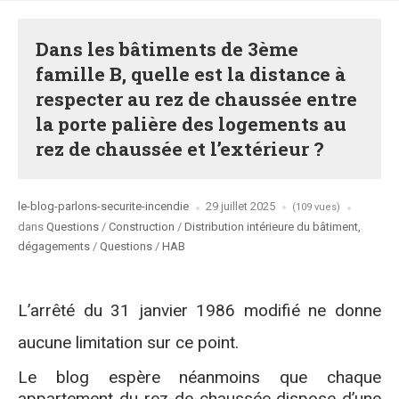
Dans les bâtiments de 3ème
famille B, quelle est la distance à
respecter au rez de chaussée entre
la porte palière des logements au
rez de chaussée et l’extérieur ?
Posted
le-blog-parlons-securite-incendie
29 juillet 2025
(109 vues)
by
Posted
dans
Questions
/
Construction
/
Distribution intérieure du bâtiment,
in
dégagements
/
Questions
/
HAB
L’arrêté du 31 janvier 1986 modifié ne donne
aucune limitation sur ce point.
Le blog espère néanmoins que chaque
appartement du rez-de-chaussée dispose d’une