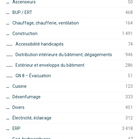
Ascenseurs
50
BUP / ERT
468
Chauffage, chaufferie, ventilation
164
Construction
1 491
Accessibilité handicapés
74
Distribution intérieure du bâtiment, dégagements
946
Extérieur et enveloppe du bâtiment
286
GN 8 – Évacuation
51
Cuisine
123
Désenfumage
333
Divers
451
Électricité, éclairage
312
ERP
3 418