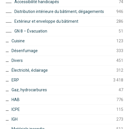
Accessibilité handicapés
74
Distribution intérieure du bâtiment, dégagements
946
Extérieur et enveloppe du bâtiment
286
GN 8 – Évacuation
51
Cuisine
123
Désenfumage
333
Divers
451
Électricité, éclairage
312
ERP
3 418
Gaz, hydrocarbures
47
HAB
776
ICPE
115
IGH
273
Matériels incendie
511