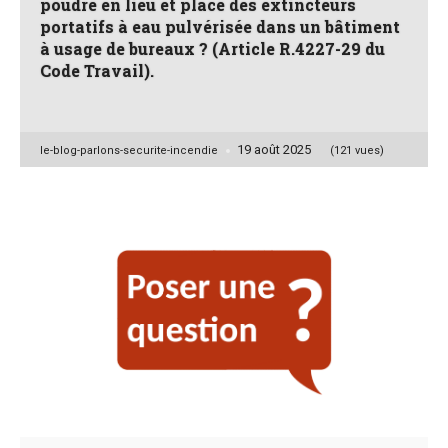
poudre en lieu et place des extincteurs
portatifs à eau pulvérisée dans un bâtiment
à usage de bureaux ? (Article R.4227-29 du
Code Travail).
19 août 2025
Posted
le-blog-parlons-securite-incendie
(121 vues)
by