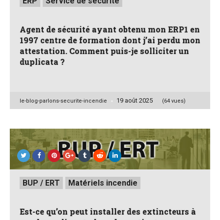
ERP
Service de sécurité
in
Agent de sécurité ayant obtenu mon ERP1 en
1997 centre de formation dont j’ai perdu mon
attestation. Comment puis-je solliciter un
duplicata ?
19 août 2025
Posted
le-blog-parlons-securite-incendie
(64 vues)
by
Posted
BUP / ERT
Matériels incendie
in
Est-ce qu’on peut installer des extincteurs à