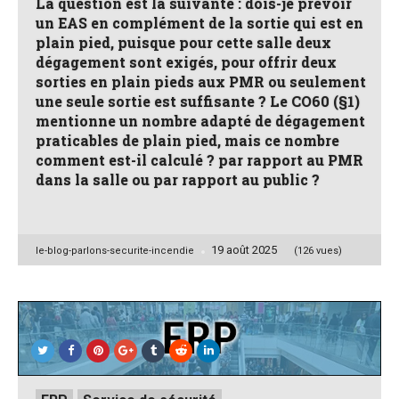
La question est la suivante : dois-je prévoir
un EAS en complément de la sortie qui est en
plain pied, puisque pour cette salle deux
dégagement sont exigés, pour offrir deux
sorties en plain pieds aux PMR ou seulement
une seule sortie est suffisante ? Le CO60 (§1)
mentionne un nombre adapté de dégagement
praticables de plain pied, mais ce nombre
comment est-il calculé ? par rapport au PMR
dans la salle ou par rapport au public ?
19 août 2025
Posted
le-blog-parlons-securite-incendie
(126 vues)
by
Posted