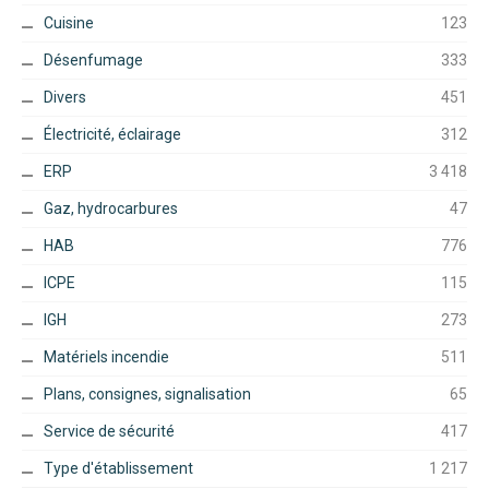
Cuisine
123
Désenfumage
333
Divers
451
Électricité, éclairage
312
ERP
3 418
Gaz, hydrocarbures
47
HAB
776
ICPE
115
IGH
273
Matériels incendie
511
Plans, consignes, signalisation
65
Service de sécurité
417
Type d'établissement
1 217