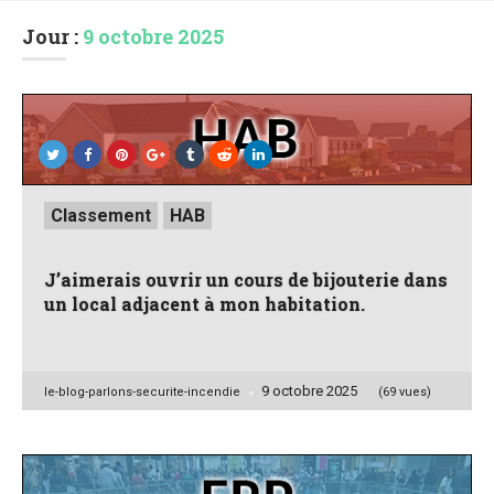
Jour :
9 octobre 2025
Posted
Classement
HAB
in
J’aimerais ouvrir un cours de bijouterie dans
un local adjacent à mon habitation.
9 octobre 2025
Posted
le-blog-parlons-securite-incendie
(69 vues)
by