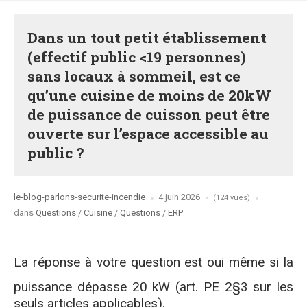
Dans un tout petit établissement
(effectif public <19 personnes)
sans locaux à sommeil, est ce
qu’une cuisine de moins de 20kW
de puissance de cuisson peut être
ouverte sur l’espace accessible au
public ?
Posted
le-blog-parlons-securite-incendie
4 juin 2026
(124 vues)
by
Posted
dans
Questions
/
Cuisine
/
Questions
/
ERP
in
La réponse à votre question est oui même si la
puissance dépasse 20 kW (art. PE 2§3 sur les
seuls articles applicables).