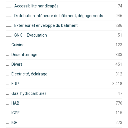
Accessibilité handicapés
74
Distribution intérieure du bâtiment, dégagements
946
Extérieur et enveloppe du bâtiment
286
GN 8 – Évacuation
51
Cuisine
123
Désenfumage
333
Divers
451
Électricité, éclairage
312
ERP
3 418
Gaz, hydrocarbures
47
HAB
776
ICPE
115
IGH
273