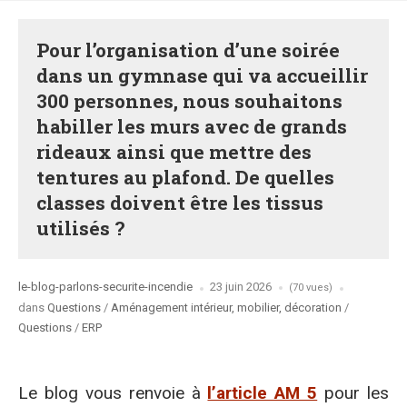
Pour l’organisation d’une soirée
dans un gymnase qui va accueillir
300 personnes, nous souhaitons
habiller les murs avec de grands
rideaux ainsi que mettre des
tentures au plafond. De quelles
classes doivent être les tissus
utilisés ?
Posted
le-blog-parlons-securite-incendie
23 juin 2026
(70 vues)
by
Posted
dans
Questions
/
Aménagement intérieur, mobilier, décoration
/
in
Questions
/
ERP
Le blog vous renvoie à
l’article AM 5
pour les