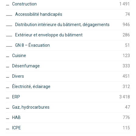
Construction
1 491
Accessibilité handicapés
74
Distribution intérieure du bâtiment, dégagements
946
Extérieur et enveloppe du bâtiment
286
GN 8 – Évacuation
51
Cuisine
123
Désenfumage
333
Divers
451
Électricité, éclairage
312
ERP
3 418
Gaz, hydrocarbures
47
HAB
776
ICPE
115