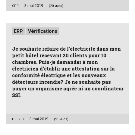
3 mai 2019
Posted
CPR
(20 vues)
by
Posted
ERP
Vérifications
in
Je souhaite refaire de l’électricité dans mon
petit hôtel recevant 20 clients pour 10
chambres. Puis-je demander à mon
électricien d’établir une attestation sur la
conformité électrique et les nouveaux
détecteurs incendie? Je ne souhaite pas
payer un organisme agrée ni un coordinateur
SSI.
3 mai 2019
Posted
PREVID
(91 vues)
by