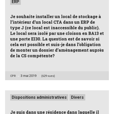
ERP
Je souhaite installer un local de stockage à
l’intérieur d’un local CTA dans un ERP de
type J (ce local est inaccessible du public).
Le local sera isolé par une cloison en BA13 et
une porte EI30. La question est de savoir si
cela est possible et suis-je dans l’obligation
de monter un dossier d’aménagement auprès
de la CS compétente?
3 mai 2019
Posted
CPR
(629 vues)
by
Posted
Dispositions administratives
Divers
in
Je suis dans une résidence dans laquelle il