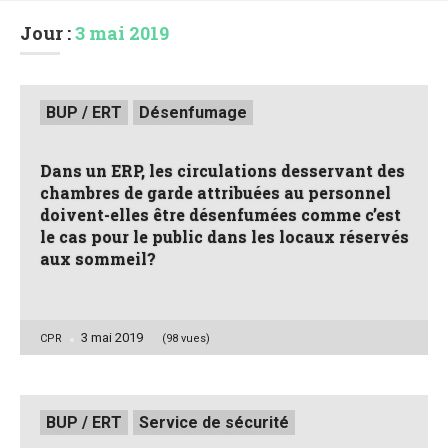
Jour :
3 mai 2019
Posted
BUP / ERT
Désenfumage
in
Dans un ERP, les circulations desservant des
chambres de garde attribuées au personnel
doivent-elles être désenfumées comme c’est
le cas pour le public dans les locaux réservés
aux sommeil?
3 mai 2019
Posted
CPR
(98 vues)
by
Posted
BUP / ERT
Service de sécurité
in