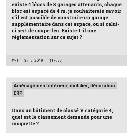
existe 4 blocs de 8 garages attenants, chaque
bloc est espacé de 4 m. je souhaiterais savoir
s’il est possible de construire un garage
supplémentaire dans cet espace, ou si celui-
ci sert de coupe-feu. Existe-t-il une
réglementation sur ce sujet ?
3 mai 2019
Posted
FMB
(33 vues)
by
Posted
Aménagement intérieur, mobilier, décoration
in
ERP
Dans un bâtiment de classé V catégorie 4,
quel est le classement demandé pour une
moquette ?