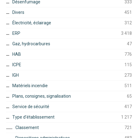
Désenfumage
333
Divers
451
Électricité, éclairage
312
ERP
3 418
Gaz, hydrocarbures
47
HAB
776
ICPE
115
IGH
273
Matériels incendie
511
Plans, consignes, signalisation
65
Service de sécurité
417
Type d'établissement
1 217
Classement
721