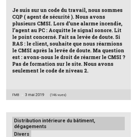
Je suis sur un code du travail, nous sommes
CQP ( agent de sécurité ). Nous avons
plusieurs CMSI. Lors d’une alarme incendie,
l’agent au PC : Acquitte le signal sonore. Lit
le point concerné. Fait sa levée de doute. Si
RAS : le client, souhaite que nous réarmions
le CMSI après la levée de doute. Ma question
est : avons-nous le droit de réarmer le CMSI ?
Pas de formation sur le site. Nous avons
seulement le code de niveau 2.
3 mai 2019
Posted
FMB
(146 vues)
by
Posted
Distribution intérieure du bâtiment,
in
dégagements
Divers