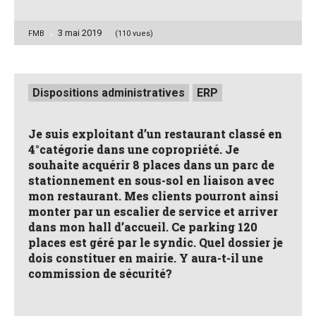
3 mai 2019
Posted
FMB
(110 vues)
by
Posted
Dispositions administratives
ERP
in
Je suis exploitant d’un restaurant classé en
4°catégorie dans une copropriété. Je
souhaite acquérir 8 places dans un parc de
stationnement en sous-sol en liaison avec
mon restaurant. Mes clients pourront ainsi
monter par un escalier de service et arriver
dans mon hall d’accueil. Ce parking 120
places est géré par le syndic. Quel dossier je
dois constituer en mairie. Y aura-t-il une
commission de sécurité?