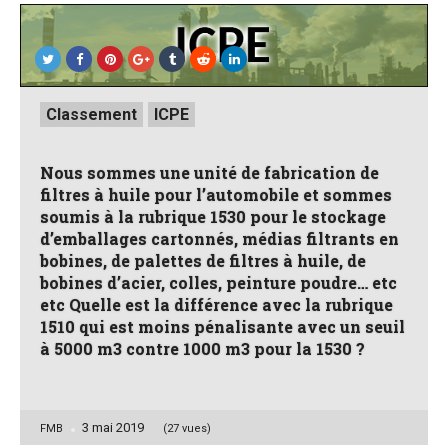
Posted
Classement
ICPE
in
Nous sommes une unité de fabrication de
filtres à huile pour l’automobile et sommes
soumis à la rubrique 1530 pour le stockage
d’emballages cartonnés, médias filtrants en
bobines, de palettes de filtres à huile, de
bobines d’acier, colles, peinture poudre… etc
etc Quelle est la différence avec la rubrique
1510 qui est moins pénalisante avec un seuil
à 5000 m3 contre 1000 m3 pour la 1530 ?
3 mai 2019
Posted
FMB
(27 vues)
by