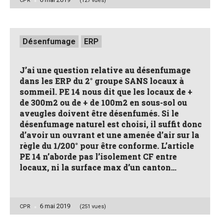
CPR
(127 vues)
by
Posted
Désenfumage
ERP
in
J’ai une question relative au désenfumage
dans les ERP du 2° groupe SANS locaux à
sommeil. PE 14 nous dit que les locaux de +
de 300m2 ou de + de 100m2 en sous-sol ou
aveugles doivent être désenfumés. Si le
désenfumage naturel est choisi, il suffit donc
d’avoir un ouvrant et une amenée d’air sur la
règle du 1/200° pour être conforme. L’article
PE 14 n’aborde pas l’isolement CF entre
locaux, ni la surface max d’un canton…
6 mai 2019
Posted
CPR
(251 vues)
by