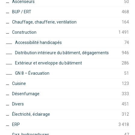
Ascenseurs
50
BUP / ERT
468
Chauffage, chaufferie, ventilation
164
Construction
1 491
Accessibilité handicapés
74
Distribution intérieure du bâtiment, dégagements
946
Extérieur et enveloppe du bâtiment
286
GN 8 – Évacuation
51
Cuisine
123
Désenfumage
333
Divers
451
Électricité, éclairage
312
ERP
3 418
Gaz, hydrocarbures
47