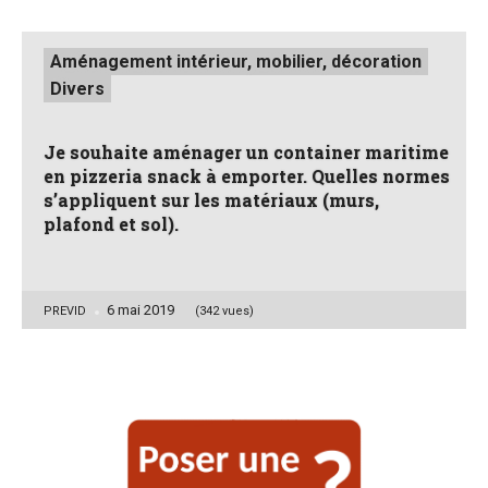
Posted
Aménagement intérieur, mobilier, décoration
in
Divers
Je souhaite aménager un container maritime
en pizzeria snack à emporter. Quelles normes
s’appliquent sur les matériaux (murs,
plafond et sol).
6 mai 2019
Posted
PREVID
(342 vues)
by