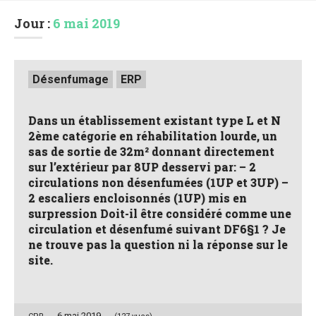
Jour :
6 mai 2019
Posted
Désenfumage
ERP
in
Dans un établissement existant type L et N
2ème catégorie en réhabilitation lourde, un
sas de sortie de 32m² donnant directement
sur l’extérieur par 8UP desservi par: – 2
circulations non désenfumées (1UP et 3UP) –
2 escaliers encloisonnés (1UP) mis en
surpression Doit-il être considéré comme une
circulation et désenfumé suivant DF6§1 ? Je
ne trouve pas la question ni la réponse sur le
site.
6 mai 2019
Posted