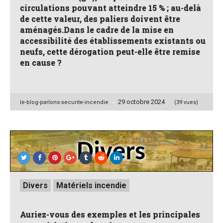
circulations pouvant atteindre 15 % ; au-delà
de cette valeur, des paliers doivent être
aménagés.Dans le cadre de la mise en
accessibilité des établissements existants ou
neufs, cette dérogation peut-elle être remise
en cause ?
29 octobre 2024
Posted
le-blog-parlons-securite-incendie
(39 vues)
by
Posted
Divers
Matériels incendie
in
Auriez-vous des exemples et les principales