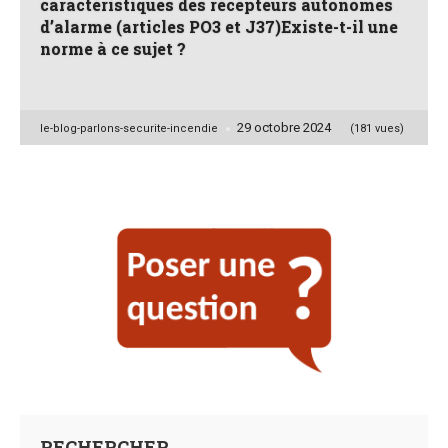
caractéristiques des récepteurs autonomes
d’alarme (articles PO3 et J37)Existe-t-il une
norme à ce sujet ?
29 octobre 2024
Posted
le-blog-parlons-securite-incendie
(181 vues)
by
RECHERCHER