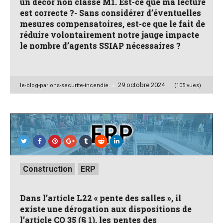
un décor non classé M1. Est-ce que ma lecture
est correcte ?- Sans considérer d’éventuelles
mesures compensatoires, est-ce que le fait de
réduire volontairement notre jauge impacte
le nombre d’agents SSIAP nécessaires ?
29 octobre 2024
Posted
le-blog-parlons-securite-incendie
(105 vues)
by
Posted
Construction
ERP
in
Dans l’article L22 « pente des salles », il
existe une dérogation aux dispositions de
l’article CO 35 (§ 1), les pentes des