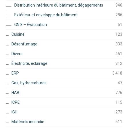
Distribution intérieure du bâtiment, dégagements
946
Extérieur et enveloppe du bâtiment
286
GN 8 – Évacuation
51
Cuisine
123
Désenfumage
333
Divers
451
Électricité, éclairage
312
ERP
3 418
Gaz, hydrocarbures
47
HAB
776
ICPE
115
IGH
273
Matériels incendie
511