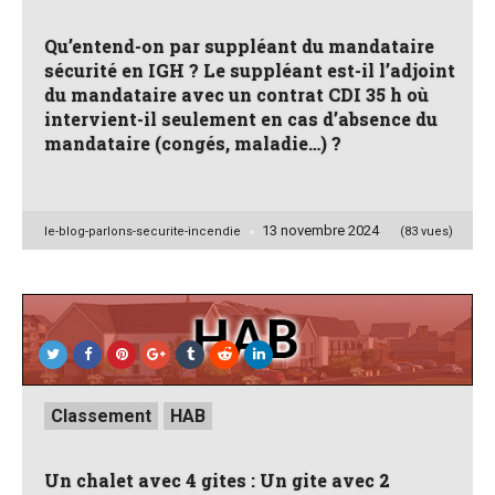
Qu’entend-on par suppléant du mandataire
sécurité en IGH ? Le suppléant est-il l’adjoint
du mandataire avec un contrat CDI 35 h où
intervient-il seulement en cas d’absence du
mandataire (congés, maladie…) ?
13 novembre 2024
Posted
le-blog-parlons-securite-incendie
(83 vues)
by
Posted
Classement
HAB
in
Un chalet avec 4 gites : Un gite avec 2