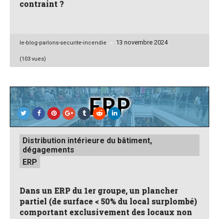
contraint ?
13 novembre 2024
Posted
le-blog-parlons-securite-incendie
by
(103 vues)
Posted
Distribution intérieure du bâtiment,
in
dégagements
ERP
Dans un ERP du 1er groupe, un plancher
partiel (de surface < 50% du local surplombé)
comportant exclusivement des locaux non