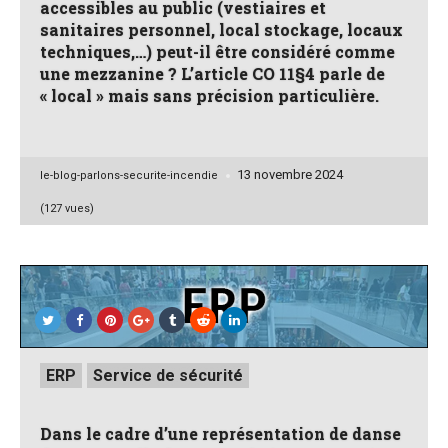
accessibles au public (vestiaires et
sanitaires personnel, local stockage, locaux
techniques,…) peut-il être considéré comme
une mezzanine ? L’article CO 11§4 parle de
« local » mais sans précision particulière.
13 novembre 2024
Posted
le-blog-parlons-securite-incendie
by
(127 vues)
Posted
ERP
Service de sécurité
in
Dans le cadre d’une représentation de danse