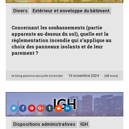
Posted
Divers
Extérieur et enveloppe du bâtiment
in
Concernant les soubassements (partie
apparente au-dessus du sol), quelle est la
règlementation incendie qui s’applique au
choix des panneaux isolants et de leur
parement ?
13 novembre 2024
Posted
le-blog-parlons-securite-incendie
(68 vues)
by
Posted
Dispositions administratives
IGH
in