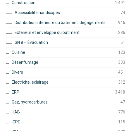
Construction
1 491
Accessibilité handicapés
74
Distribution intérieure du bâtiment, dégagements
946
Extérieur et enveloppe du bâtiment
286
GN 8 – Évacuation
51
Cuisine
123
Désenfumage
333
Divers
451
Électricité, éclairage
312
ERP
3 418
Gaz, hydrocarbures
47
HAB
776
ICPE
115