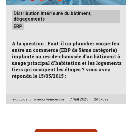
Posted
Distribution intérieure du bâtiment,
in
dégagements
ERP
A la question : Faut-il un plancher coupe-feu
entre un commerce (ERP de 5ème catégorie)
implanté au rez-de-chaussée d’un bâtiment à
usage principal d’habitation et les logements
tiers qui occupent les étages ? vous avez
répondu le 15/05/2015 :
7 mai 2025
Posted
le-blog-parlons-securite-incendie
(613 vues)
by