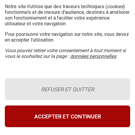
Notre site n’utilise que des traceurs techniques (
cookies
)
fonctionnels et de mesure d'audience, destinés à améliorer
son fonctionnement et à faciliter votre expérience
utilisateur et votre navigation.
Pour poursuivre votre navigation sur notre site, vous devez
en accepter l’utilisation.
Vous pouvez retirer votre consentement à tout moment si
vous le souhaitez sur la page :
données personnelles
REFUSER ET QUITTER
Le blog de la sécurité incendie
Retour en haut de page
A propos du site
ACCEPTER ET CONTINUER
Conditions générales d’utilisation
Données personnelles