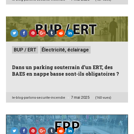
by
Posted
BUP / ERT
Électricité, éclairage
in
Dans un parking souterrain d’un ERT, des
BAES en nappe basse sont-ils obligatoires ?
7 mai 2025
Posted
le-blog-parlons-securite-incendie
(160 vues)
by