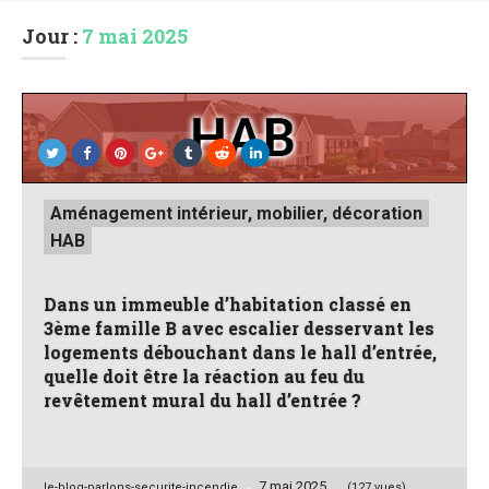
Jour :
7 mai 2025
Posted
Aménagement intérieur, mobilier, décoration
in
HAB
Dans un immeuble d’habitation classé en
3ème famille B avec escalier desservant les
logements débouchant dans le hall d’entrée,
quelle doit être la réaction au feu du
revêtement mural du hall d’entrée ?
7 mai 2025
Posted
le-blog-parlons-securite-incendie
(127 vues)