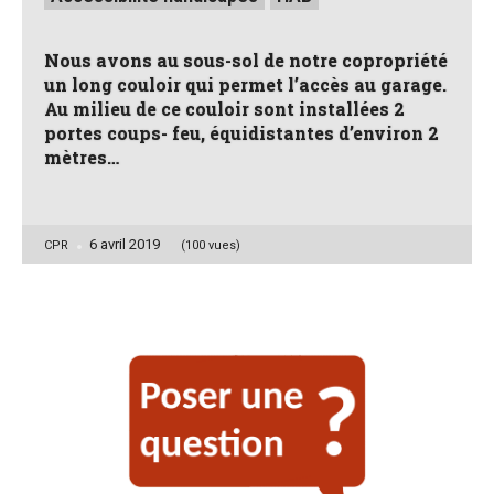
in
Nous avons au sous-sol de notre copropriété
un long couloir qui permet l’accès au garage.
Au milieu de ce couloir sont installées 2
portes coups- feu, équidistantes d’environ 2
mètres…
6 avril 2019
Posted
CPR
(100 vues)
by