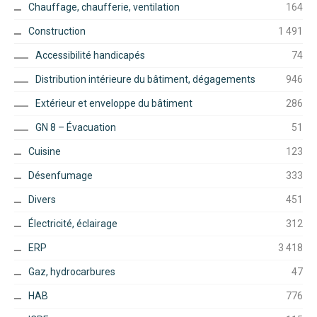
Chauffage, chaufferie, ventilation
164
Construction
1 491
Accessibilité handicapés
74
Distribution intérieure du bâtiment, dégagements
946
Extérieur et enveloppe du bâtiment
286
GN 8 – Évacuation
51
Cuisine
123
Désenfumage
333
Divers
451
Électricité, éclairage
312
ERP
3 418
Gaz, hydrocarbures
47
HAB
776