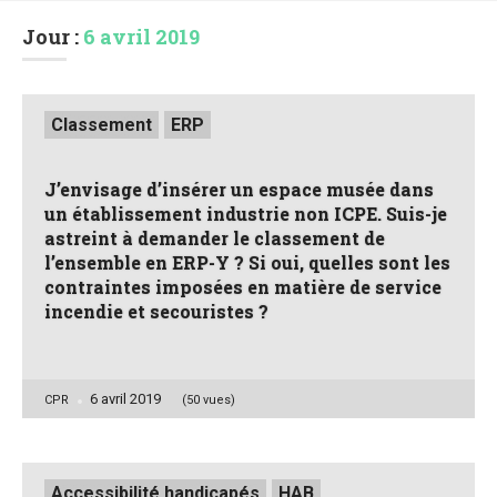
Jour :
6 avril 2019
Posted
Classement
ERP
in
J’envisage d’insérer un espace musée dans
un établissement industrie non ICPE. Suis-je
astreint à demander le classement de
l’ensemble en ERP-Y ? Si oui, quelles sont les
contraintes imposées en matière de service
incendie et secouristes ?
6 avril 2019
Posted
CPR
(50 vues)
by
Posted
Accessibilité handicapés
HAB