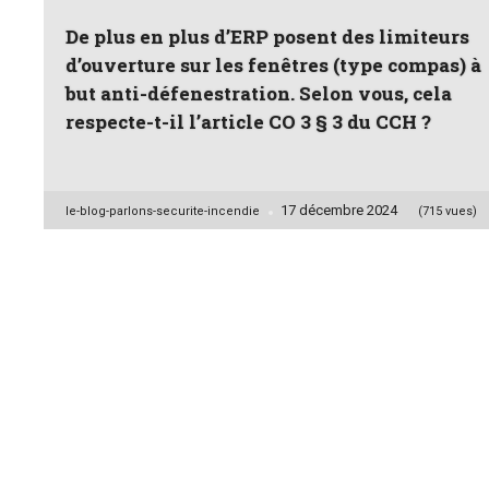
De plus en plus d’ERP posent des limiteurs
d’ouverture sur les fenêtres (type compas) à
but anti-défenestration. Selon vous, cela
respecte-t-il l’article CO 3 § 3 du CCH ?
17 décembre 2024
Posted
le-blog-parlons-securite-incendie
(715 vues)
by