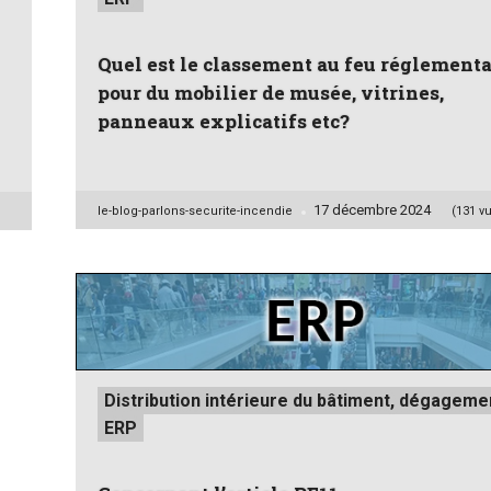
Quel est le classement au feu réglementa
pour du mobilier de musée, vitrines,
panneaux explicatifs etc?
17 décembre 2024
Posted
le-blog-parlons-securite-incendie
(131 v
by
Posted
Distribution intérieure du bâtiment, dégageme
in
ERP