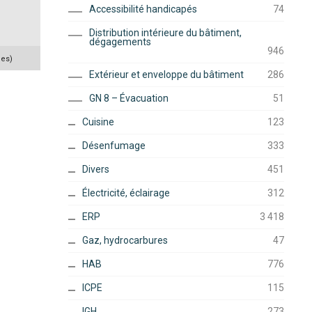
Accessibilité handicapés
74
Distribution intérieure du bâtiment,
dégagements
946
ues)
Extérieur et enveloppe du bâtiment
286
GN 8 – Évacuation
51
Cuisine
123
Désenfumage
333
Divers
451
Électricité, éclairage
312
ERP
3 418
Gaz, hydrocarbures
47
HAB
776
ICPE
115
IGH
273