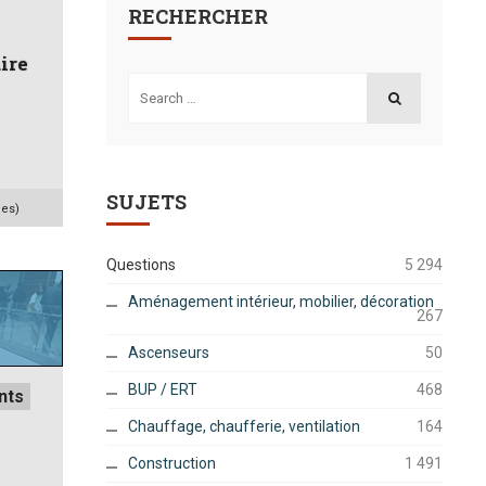
RECHERCHER
ire
Search
for:
SEARCH
SUJETS
ues)
Questions
5 294
Aménagement intérieur, mobilier, décoration
267
Ascenseurs
50
BUP / ERT
468
nts
Chauffage, chaufferie, ventilation
164
Construction
1 491