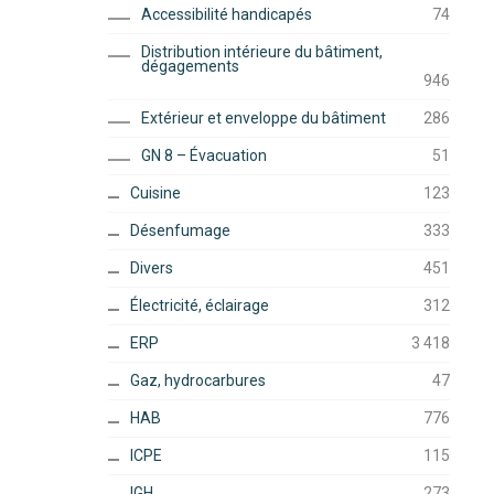
Accessibilité handicapés
74
Distribution intérieure du bâtiment,
dégagements
946
Extérieur et enveloppe du bâtiment
286
GN 8 – Évacuation
51
Cuisine
123
Désenfumage
333
Divers
451
Électricité, éclairage
312
ERP
3 418
Gaz, hydrocarbures
47
HAB
776
ICPE
115
IGH
273