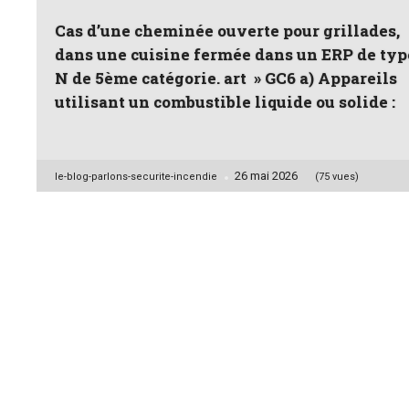
Cas d’une cheminée ouverte pour grillades,
dans une cuisine fermée dans un ERP de typ
N de 5ème catégorie. art » GC6 a) Appareils
utilisant un combustible liquide ou solide :
26 mai 2026
Posted
le-blog-parlons-securite-incendie
(75 vues)
by