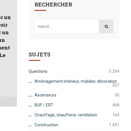
RECHERCHER
ec un
Search
voir
for:
SEARCH
t un
un
ment
SUJETS
 Le
Questions
5 294
Aménagement intérieur, mobilier, décoration
267
Ascenseurs
50
BUP / ERT
468
Chauffage, chaufferie, ventilation
164
Construction
1 491