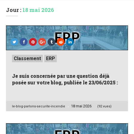
Jour :
18 mai 2026
Posted
Classement
ERP
in
Je suis concernée par une question déjà
posée sur votre blog, publiée le 23/06/2025 :
18 mai 2026
Posted
le-blog-parlons-securite-incendie
(92 vues)
by