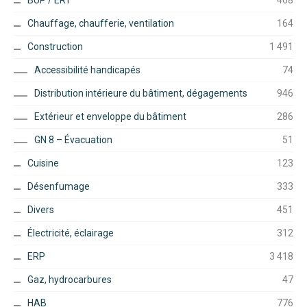
Chauffage, chaufferie, ventilation
164
Construction
1 491
Accessibilité handicapés
74
Distribution intérieure du bâtiment, dégagements
946
Extérieur et enveloppe du bâtiment
286
GN 8 – Évacuation
51
Cuisine
123
Désenfumage
333
Divers
451
Électricité, éclairage
312
ERP
3 418
Gaz, hydrocarbures
47
HAB
776