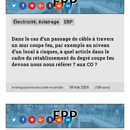
Posted
Électricité, éclairage
ERP
in
Dans le cas d’un passage de câble à travers
un mur coupe feu, par exemple au niveau
d’un local à risques, à quel article dans le
cadre du rétablissement du degré coupe feu
devons nous nous référer ? aux CO ?
18 mai 2026
Posted
le-blog-parlons-securite-incendie
(108 vues)
by