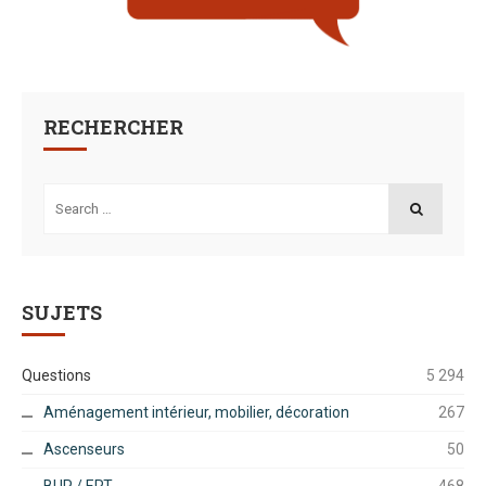
RECHERCHER
Search
for:
SEARCH
SUJETS
Questions
5 294
Aménagement intérieur, mobilier, décoration
267
Ascenseurs
50
BUP / ERT
468