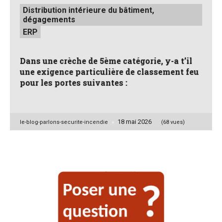
Posted
Distribution intérieure du bâtiment,
in
dégagements
ERP
Dans une crèche de 5ème catégorie, y-a t’il
une exigence particulière de classement feu
pour les portes suivantes :
18 mai 2026
Posted
le-blog-parlons-securite-incendie
(68 vues)
by