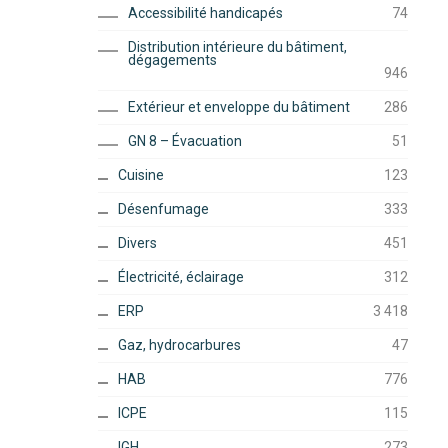
Accessibilité handicapés
74
Distribution intérieure du bâtiment,
dégagements
946
Extérieur et enveloppe du bâtiment
286
GN 8 – Évacuation
51
Cuisine
123
Désenfumage
333
Divers
451
Électricité, éclairage
312
ERP
3 418
Gaz, hydrocarbures
47
HAB
776
ICPE
115
IGH
273