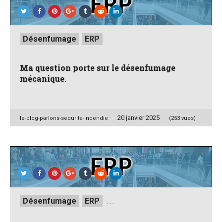
Posted
Désenfumage
ERP
in
Ma question porte sur le désenfumage
mécanique.
20 janvier 2025
Posted
le-blog-parlons-securite-incendie
(253 vues)
by
Posted
Désenfumage
ERP
. . .
in