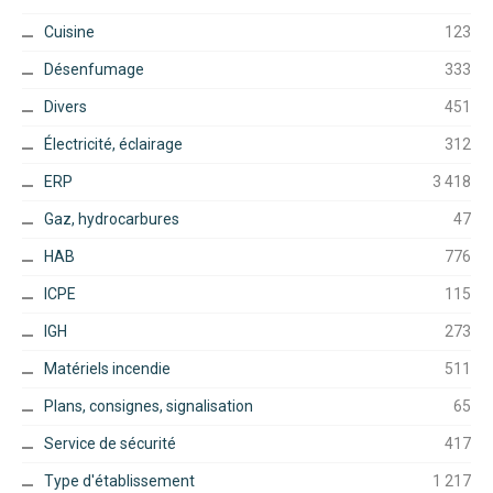
Cuisine
123
Désenfumage
333
Divers
451
Électricité, éclairage
312
ERP
3 418
Gaz, hydrocarbures
47
HAB
776
ICPE
115
IGH
273
Matériels incendie
511
Plans, consignes, signalisation
65
Service de sécurité
417
Type d'établissement
1 217