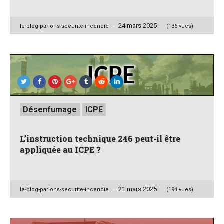
24 mars 2025
Posted
le-blog-parlons-securite-incendie
(136 vues)
by
Posted
Désenfumage
ICPE
in
L’instruction technique 246 peut-il être
appliquée au ICPE ?
21 mars 2025
Posted
le-blog-parlons-securite-incendie
(194 vues)
by