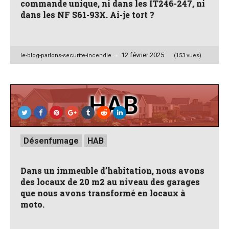
commande unique, ni dans les IT246-247, ni
dans les NF S61-93X. Ai-je tort ?
12 février 2025
Posted
le-blog-parlons-securite-incendie
(153 vues)
by
Posted
Désenfumage
HAB
in
Dans un immeuble d’habitation, nous avons
des locaux de 20 m2 au niveau des garages
que nous avons transformé en locaux à
moto.