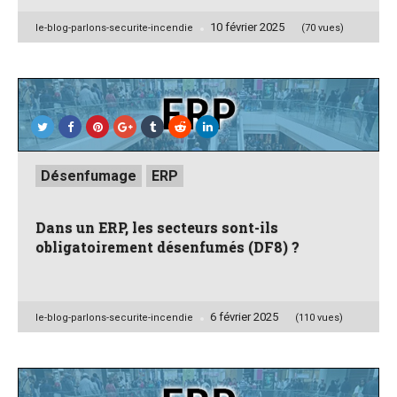
10 février 2025
Posted
le-blog-parlons-securite-incendie
(70 vues)
by
Posted
Désenfumage
ERP
in
Dans un ERP, les secteurs sont-ils
obligatoirement désenfumés (DF8) ?
6 février 2025
Posted
le-blog-parlons-securite-incendie
(110 vues)
by