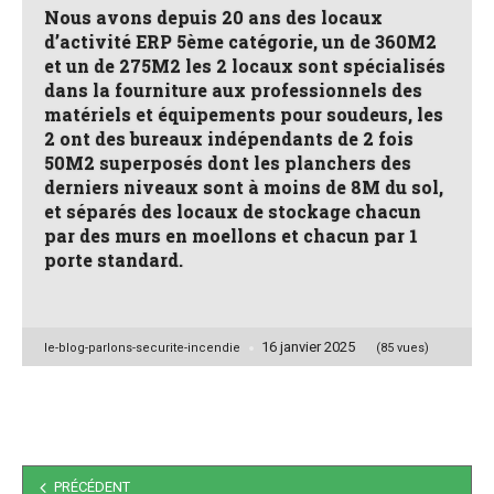
Nous avons depuis 20 ans des locaux
d’activité ERP 5ème catégorie, un de 360M2
et un de 275M2 les 2 locaux sont spécialisés
dans la fourniture aux professionnels des
matériels et équipements pour soudeurs, les
2 ont des bureaux indépendants de 2 fois
50M2 superposés dont les planchers des
derniers niveaux sont à moins de 8M du sol,
et séparés des locaux de stockage chacun
par des murs en moellons et chacun par 1
porte standard.
16 janvier 2025
Posted
le-blog-parlons-securite-incendie
(85 vues)
by
Navigation
PRÉCÉDENT