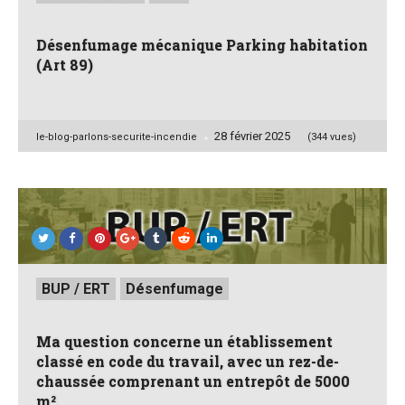
Désenfumage mécanique Parking habitation
(Art 89)
28 février 2025
Posted
le-blog-parlons-securite-incendie
(344 vues)
by
Posted
BUP / ERT
Désenfumage
in
Ma question concerne un établissement
classé en code du travail, avec un rez-de-
chaussée comprenant un entrepôt de 5000
m².