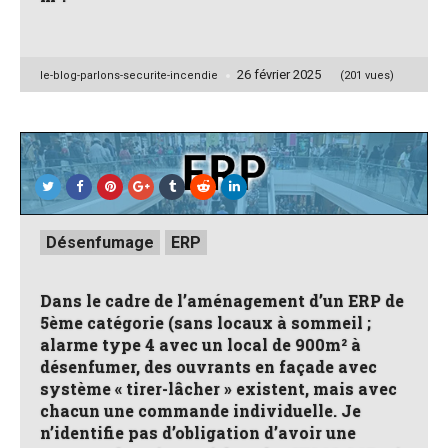
26 février 2025
Posted
le-blog-parlons-securite-incendie
(201 vues)
by
Posted
Désenfumage
ERP
in
Dans le cadre de l’aménagement d’un ERP de
5ème catégorie (sans locaux à sommeil ;
alarme type 4 avec un local de 900m² à
désenfumer, des ouvrants en façade avec
système « tirer-lâcher » existent, mais avec
chacun une commande individuelle. Je
n’identifie pas d’obligation d’avoir une