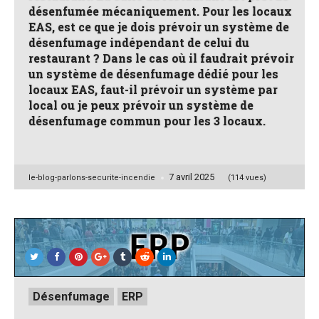
désenfumée mécaniquement. Pour les locaux
EAS, est ce que je dois prévoir un système de
désenfumage indépendant de celui du
restaurant ? Dans le cas où il faudrait prévoir
un système de désenfumage dédié pour les
locaux EAS, faut-il prévoir un système par
local ou je peux prévoir un système de
désenfumage commun pour les 3 locaux.
7 avril 2025
Posted
le-blog-parlons-securite-incendie
(114 vues)
by
Posted
Désenfumage
ERP
in