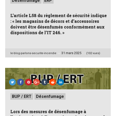
Désenfumage
ERP
in
L’article L58 du règlement de sécurité indique
: « les magasins de décors et d’accessoires
doivent être désenfumés conformément aux
dispositions de l’IT 246. »
31 mars 2025
Posted
le-blog-parlons-securite-incendie
(102 vues)
by
Posted
BUP / ERT
Désenfumage
in
Lors des mesures de désenfumage à