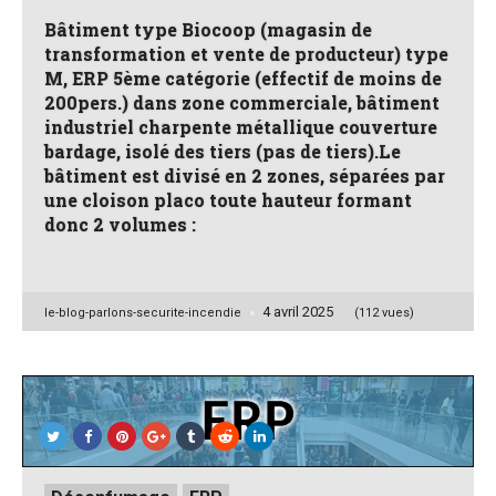
Bâtiment type Biocoop (magasin de
transformation et vente de producteur) type
M, ERP 5ème catégorie (effectif de moins de
200pers.) dans zone commerciale, bâtiment
industriel charpente métallique couverture
bardage, isolé des tiers (pas de tiers).Le
bâtiment est divisé en 2 zones, séparées par
une cloison placo toute hauteur formant
donc 2 volumes :
4 avril 2025
Posted
le-blog-parlons-securite-incendie
(112 vues)
by
Posted