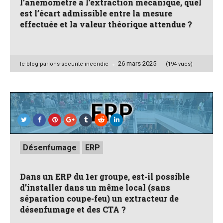
l’anémomètre à l’extraction mécanique, quel
est l’écart admissible entre la mesure
effectuée et la valeur théorique attendue ?
26 mars 2025
Posted
le-blog-parlons-securite-incendie
(194 vues)
by
Posted
Désenfumage
ERP
in
Dans un ERP du 1er groupe, est-il possible
d’installer dans un même local (sans
séparation coupe-feu) un extracteur de
désenfumage et des CTA ?