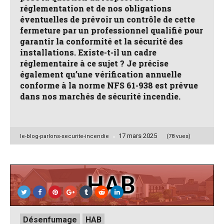
réglementation et de nos obligations
éventuelles de prévoir un contrôle de cette
fermeture par un professionnel qualifié pour
garantir la conformité et la sécurité des
installations. Existe-t-il un cadre
réglementaire à ce sujet ? Je précise
également qu’une vérification annuelle
conforme à la norme NFS 61-938 est prévue
dans nos marchés de sécurité incendie.
17 mars 2025
Posted
le-blog-parlons-securite-incendie
(78 vues)
by
Posted
Désenfumage
HAB
in