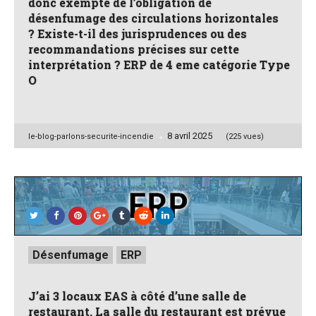
donc exempté de l’obligation de
désenfumage des circulations horizontales
? Existe-t-il des jurisprudences ou des
recommandations précises sur cette
interprétation ? ERP de 4 eme catégorie Type
O
8 avril 2025
Posted
le-blog-parlons-securite-incendie
(225 vues)
by
Posted
Désenfumage
ERP
in
J’ai 3 locaux EAS à côté d’une salle de
restaurant. La salle du restaurant est prévue