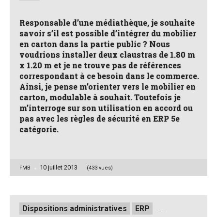
Responsable d’une médiathèque, je souhaite
savoir s’il est possible d’intégrer du mobilier
en carton dans la partie public ? Nous
voudrions installer deux claustras de 1.80 m
x 1.20 m et je ne trouve pas de références
correspondant à ce besoin dans le commerce.
Ainsi, je pense m’orienter vers le mobilier en
carton, modulable à souhait. Toutefois je
m’interroge sur son utilisation en accord ou
pas avec les règles de sécurité en ERP 5e
catégorie.
10 juillet 2013
Posted
FMB
(433 vues)
by
Posted
Dispositions administratives
ERP
. . .
in