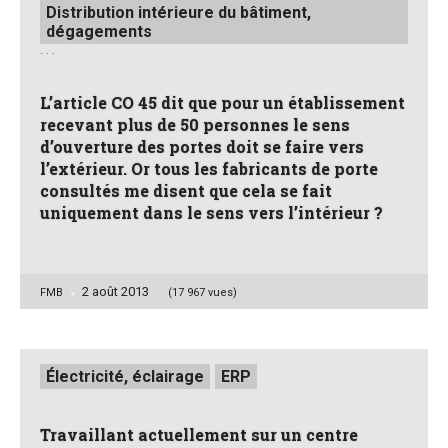
Distribution intérieure du bâtiment,
dégagements
. . .
L’article CO 45 dit que pour un établissement
recevant plus de 50 personnes le sens
d’ouverture des portes doit se faire vers
l’extérieur. Or tous les fabricants de porte
consultés me disent que cela se fait
uniquement dans le sens vers l’intérieur ?
2 août 2013
Posted
FMB
(17 967 vues)
by
Posted
Électricité, éclairage
ERP
in
Travaillant actuellement sur un centre