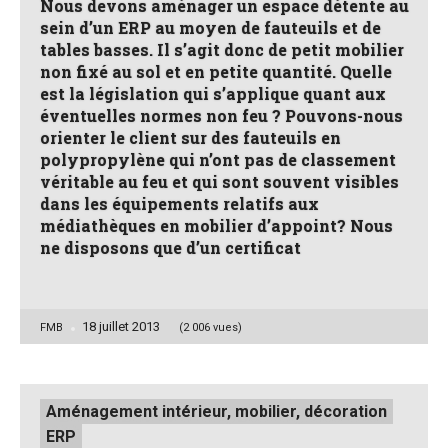
Nous devons aménager un espace détente au
sein d’un ERP au moyen de fauteuils et de
tables basses. Il s’agit donc de petit mobilier
non fixé au sol et en petite quantité. Quelle
est la législation qui s’applique quant aux
éventuelles normes non feu ? Pouvons-nous
orienter le client sur des fauteuils en
polypropylène qui n’ont pas de classement
véritable au feu et qui sont souvent visibles
dans les équipements relatifs aux
médiathèques en mobilier d’appoint? Nous
ne disposons que d’un certificat
18 juillet 2013
Posted
FMB
(2 006 vues)
by
Posted
Aménagement intérieur, mobilier, décoration
in
ERP