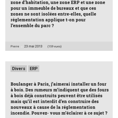
zone d’habitation, une zone ERP et une zone
pour un immeuble de bureaux et que ces
zones ne sont isolées entre-elles, quelle
réglementation applique t-on pour
l’ensemble du parc ?
23 mai 2013
Posted
Pierre
(159 vues)
by
Posted
Divers
ERP
in
Boulanger à Paris, j’aimerai installer un four
à bois. Des rumeurs m’indiquent que des fours
à bois déjà construits peuvent être utilisés
mais qu’il est interdit d’en construire des
nouveaux à cause de la réglementation
incendie. Pouvez- vous m’éclairer à ce sujet ?