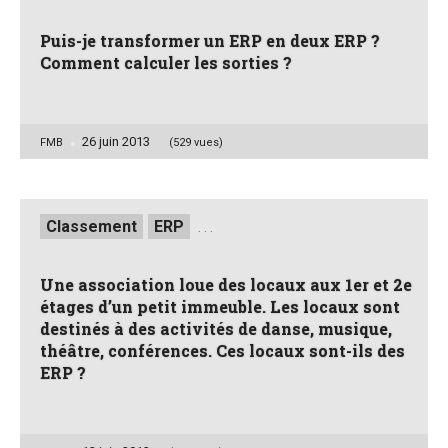
Puis-je transformer un ERP en deux ERP ?
Comment calculer les sorties ?
26 juin 2013
Posted
FMB
(529 vues)
by
Posted
Classement
ERP
. . .
in
Une association loue des locaux aux 1er et 2e
étages d’un petit immeuble. Les locaux sont
destinés à des activités de danse, musique,
théâtre, conférences. Ces locaux sont-ils des
ERP ?