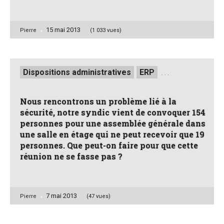
15 mai 2013
Posted
Pierre
(1 033 vues)
by
Posted
Dispositions administratives
ERP
. . .
in
Nous rencontrons un problème lié à la
sécurité, notre syndic vient de convoquer 154
personnes pour une assemblée générale dans
une salle en étage qui ne peut recevoir que 19
personnes. Que peut-on faire pour que cette
réunion ne se fasse pas ?
7 mai 2013
Posted
Pierre
(47 vues)
by