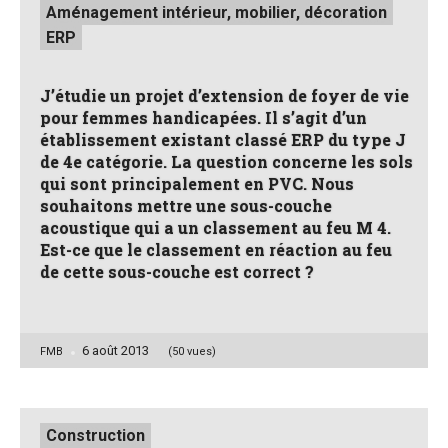
Posted
Aménagement intérieur, mobilier, décoration
in
ERP
J’étudie un projet d’extension de foyer de vie
pour femmes handicapées. Il s’agit d’un
établissement existant classé ERP du type J
de 4e catégorie. La question concerne les sols
qui sont principalement en PVC. Nous
souhaitons mettre une sous-couche
acoustique qui a un classement au feu M 4.
Est-ce que le classement en réaction au feu
de cette sous-couche est correct ?
6 août 2013
Posted
FMB
(50 vues)
by
Posted
Construction
in