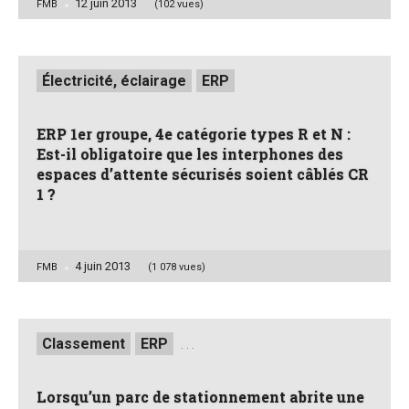
12 juin 2013
Posted
FMB
(102 vues)
by
Posted
Électricité, éclairage
ERP
in
ERP 1er groupe, 4e catégorie types R et N :
Est-il obligatoire que les interphones des
espaces d’attente sécurisés soient câblés CR
1 ?
4 juin 2013
Posted
FMB
(1 078 vues)
by
Posted
Classement
ERP
. . .
in
Lorsqu’un parc de stationnement abrite une