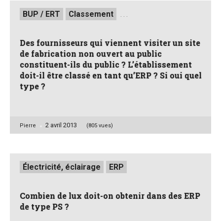
Posted
BUP / ERT
Classement
. . .
in
Des fournisseurs qui viennent visiter un site
de fabrication non ouvert au public
constituent-ils du public ? L’établissement
doit-il être classé en tant qu’ERP ? Si oui quel
type ?
2 avril 2013
Posted
Pierre
(805 vues)
by
Posted
Électricité, éclairage
ERP
in
Combien de lux doit-on obtenir dans des ERP
de type PS ?