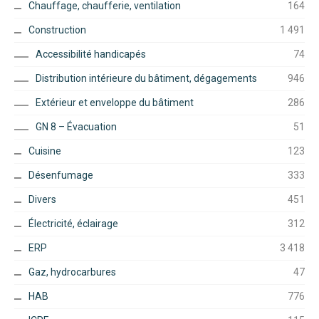
Chauffage, chaufferie, ventilation
164
Construction
1 491
Accessibilité handicapés
74
Distribution intérieure du bâtiment, dégagements
946
Extérieur et enveloppe du bâtiment
286
GN 8 – Évacuation
51
Cuisine
123
Désenfumage
333
Divers
451
Électricité, éclairage
312
ERP
3 418
Gaz, hydrocarbures
47
HAB
776