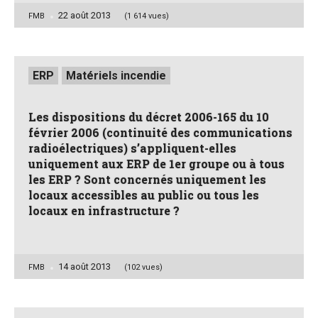
22 août 2013
Posted
FMB
(1 614 vues)
by
Posted
ERP
Matériels incendie
in
Les dispositions du décret 2006-165 du 10
février 2006 (continuité des communications
radioélectriques) s’appliquent-elles
uniquement aux ERP de 1er groupe ou à tous
les ERP ? Sont concernés uniquement les
locaux accessibles au public ou tous les
locaux en infrastructure ?
14 août 2013
Posted
FMB
(102 vues)
by