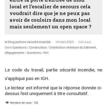
local et l’escalier de secours cela
voudrait dire que je ne peux pas
avoir de couloirs dans mon local
mais seulement un open space ?
Posted
le-blog-parlons-securite-incendie
14 mars 2025
(122 vues)
by
Posted
dans
Questions
/
Construction
/
Distribution intérieure du bâtiment,
in
dégagements
/
Questions
/
IGH
Le code du travail, partie sécurité incendie, ne
s’applique pas en IGH.
Le lecteur est informé que la réponse donnée ci-
dessus l’est uniquement à titre consultatif.
Nombre de vues :
122