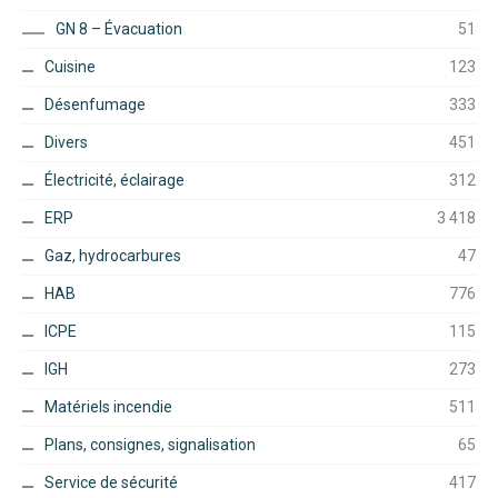
GN 8 – Évacuation
51
Cuisine
123
Désenfumage
333
Divers
451
Électricité, éclairage
312
ERP
3 418
Gaz, hydrocarbures
47
HAB
776
ICPE
115
IGH
273
Matériels incendie
511
Plans, consignes, signalisation
65
Service de sécurité
417