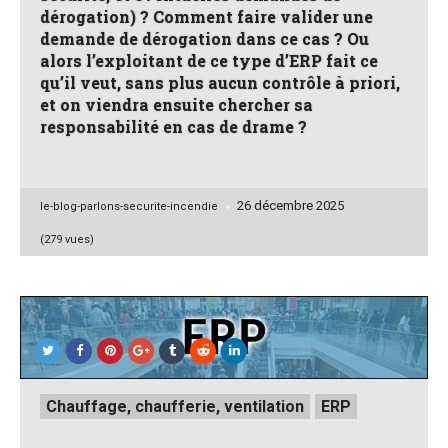
dérogation) ? Comment faire valider une
demande de dérogation dans ce cas ? Ou
alors l’exploitant de ce type d’ERP fait ce
qu’il veut, sans plus aucun contrôle à priori,
et on viendra ensuite chercher sa
responsabilité en cas de drame ?
26 décembre 2025
Posted
le-blog-parlons-securite-incendie
by
(279 vues)
Posted
Chauffage, chaufferie, ventilation
ERP
in