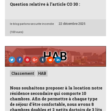
Question relative à l’article CO 30 :
22 décembre 2025
Posted
le-blog-parlons-securite-incendie
by
(103 vues)
Posted
Classement
HAB
in
Nous souhaitons proposer à la location notre
résidence secondaire qui comporte 10
chambres. Afin de permettre à chaque type
de séjour d’être confortable, nous avons 8
chambres doubles et 2 petits dortoirs de 3 lits