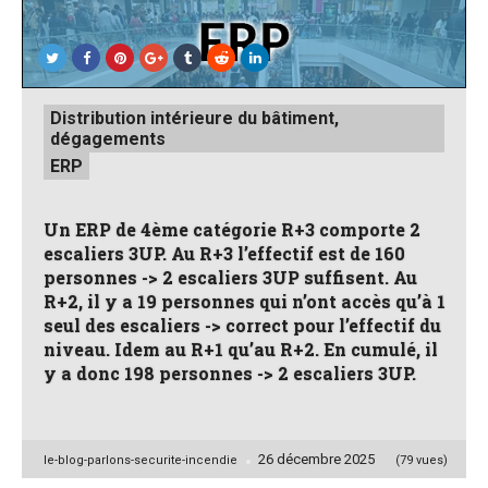
Posted
Distribution intérieure du bâtiment,
in
dégagements
ERP
Un ERP de 4ème catégorie R+3 comporte 2
escaliers 3UP. Au R+3 l’effectif est de 160
personnes -> 2 escaliers 3UP suffisent. Au
R+2, il y a 19 personnes qui n’ont accès qu’à 1
seul des escaliers -> correct pour l’effectif du
niveau. Idem au R+1 qu’au R+2. En cumulé, il
y a donc 198 personnes -> 2 escaliers 3UP.
26 décembre 2025
Posted
le-blog-parlons-securite-incendie
(79 vues)
by