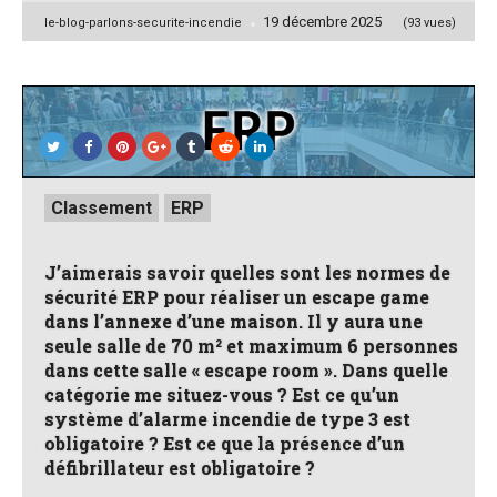
19 décembre 2025
Posted
le-blog-parlons-securite-incendie
(93 vues)
by
Posted
Classement
ERP
in
J’aimerais savoir quelles sont les normes de
sécurité ERP pour réaliser un escape game
dans l’annexe d’une maison. Il y aura une
seule salle de 70 m² et maximum 6 personnes
dans cette salle « escape room ». Dans quelle
catégorie me situez-vous ? Est ce qu’un
système d’alarme incendie de type 3 est
obligatoire ? Est ce que la présence d’un
défibrillateur est obligatoire ?