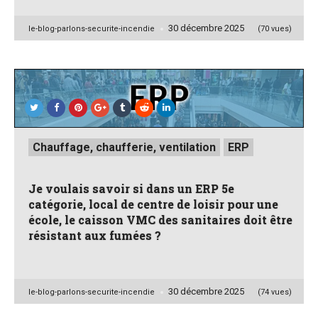
30 décembre 2025
Posted
le-blog-parlons-securite-incendie
(70 vues)
by
Posted
Chauffage, chaufferie, ventilation
ERP
in
Je voulais savoir si dans un ERP 5e
catégorie, local de centre de loisir pour une
école, le caisson VMC des sanitaires doit être
résistant aux fumées ?
30 décembre 2025
Posted
le-blog-parlons-securite-incendie
(74 vues)
by