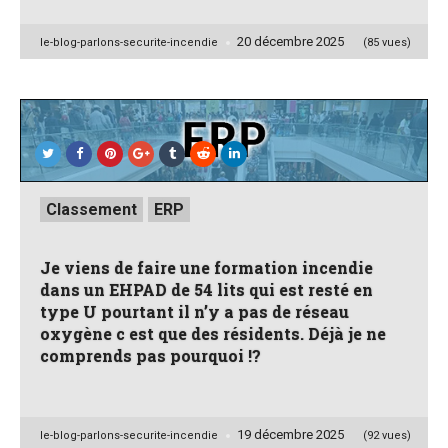
20 décembre 2025
Posted
le-blog-parlons-securite-incendie
(85 vues)
by
Posted
Classement
ERP
in
Je viens de faire une formation incendie
dans un EHPAD de 54 lits qui est resté en
type U pourtant il n’y a pas de réseau
oxygène c est que des résidents. Déjà je ne
comprends pas pourquoi !?
19 décembre 2025
Posted
le-blog-parlons-securite-incendie
(92 vues)
by