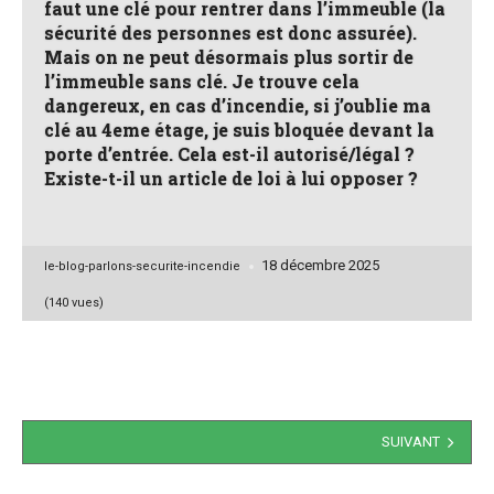
faut une clé pour rentrer dans l’immeuble (la
sécurité des personnes est donc assurée).
Mais on ne peut désormais plus sortir de
l’immeuble sans clé. Je trouve cela
dangereux, en cas d’incendie, si j’oublie ma
clé au 4eme étage, je suis bloquée devant la
porte d’entrée. Cela est-il autorisé/légal ?
Existe-t-il un article de loi à lui opposer ?
18 décembre 2025
Posted
le-blog-parlons-securite-incendie
by
(140 vues)
Navigation
SUIVANT
des
articles