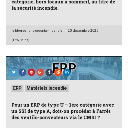
catégorie, hors locaux à sommeil, au titre de
la sécurité incendie.
20 décembre 2025
Posted
le-blog-parlons-securite-incendie
by
(1 265 vues)
Posted
ERP
Matériels incendie
in
Pour un ERP de type U – 1ère catégorie avec
un SSI de type A, doit-on procéder à l’arrêt
des ventilo-convecteurs via le CMSI ?