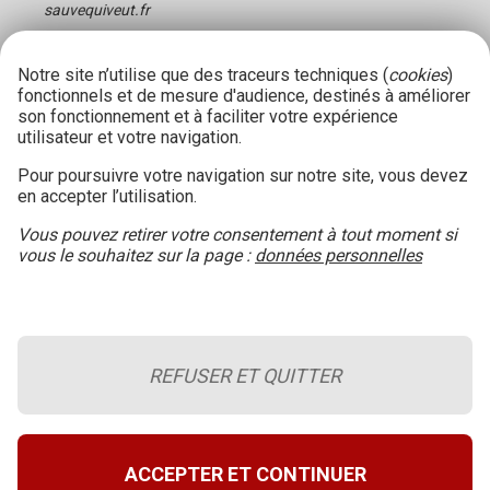
sauvequiveut.fr
Notre site n’utilise que des traceurs techniques (
cookies
)
fonctionnels et de mesure d'audience, destinés à améliorer
son fonctionnement et à faciliter votre expérience
utilisateur et votre navigation.
Pour poursuivre votre navigation sur notre site, vous devez
en accepter l’utilisation.
Vous pouvez retirer votre consentement à tout moment si
vous le souhaitez sur la page :
données personnelles
REFUSER ET QUITTER
Le blog de la sécurité incendie
Retour en haut de page
A propos du site
ACCEPTER ET CONTINUER
Conditions générales d’utilisation