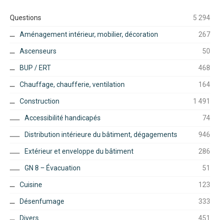
Questions
5 294
Aménagement intérieur, mobilier, décoration
267
Ascenseurs
50
BUP / ERT
468
Chauffage, chaufferie, ventilation
164
Construction
1 491
Accessibilité handicapés
74
Distribution intérieure du bâtiment, dégagements
946
Extérieur et enveloppe du bâtiment
286
GN 8 – Évacuation
51
Cuisine
123
Désenfumage
333
Divers
451