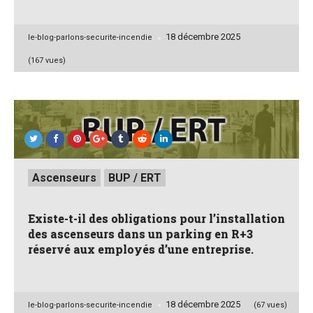
18 décembre 2025
Posted
le-blog-parlons-securite-incendie
by
(167 vues)
Posted
Ascenseurs
BUP / ERT
in
Existe-t-il des obligations pour l’installation
des ascenseurs dans un parking en R+3
réservé aux employés d’une entreprise.
18 décembre 2025
Posted
le-blog-parlons-securite-incendie
(67 vues)