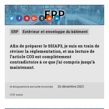
Posted
ERP
Extérieur et enveloppe du bâtiment
in
Afin de préparer le SSIAP3, je suis en train de
réviser la réglementation, et ma lecture de
l’article CO3 est complètement
contradictoire à ce que j’ai compris jusqu’à
maintenant.
26 décembre 2025
Posted
le-blog-parlons-securite-incendie
by
(131 vues)