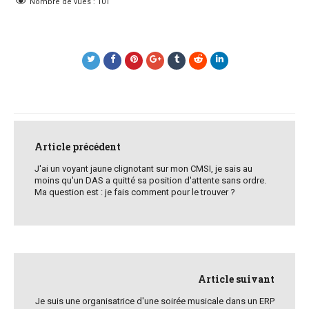
Nombre de vues :
101
Post
navigation
Article précédent
J'ai un voyant jaune clignotant sur mon CMSI, je sais au
moins qu'un DAS a quitté sa position d'attente sans ordre.
Ma question est : je fais comment pour le trouver ?
Article suivant
Je suis une organisatrice d'une soirée musicale dans un ERP