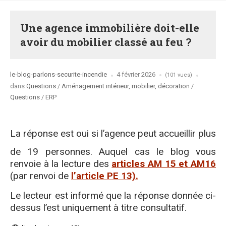
Une agence immobilière doit-elle
avoir du mobilier classé au feu ?
Posted
le-blog-parlons-securite-incendie
4 février 2026
(101 vues)
by
Posted
dans
Questions
/
Aménagement intérieur, mobilier, décoration
/
in
Questions
/
ERP
La réponse est oui si l’agence peut accueillir plus
de 19 personnes. Auquel cas le blog vous
renvoie à la lecture des
articles AM 15 et AM16
(par renvoi de
l’article PE 13).
Le lecteur est informé que la réponse donnée ci-
dessus l’est uniquement à titre consultatif.