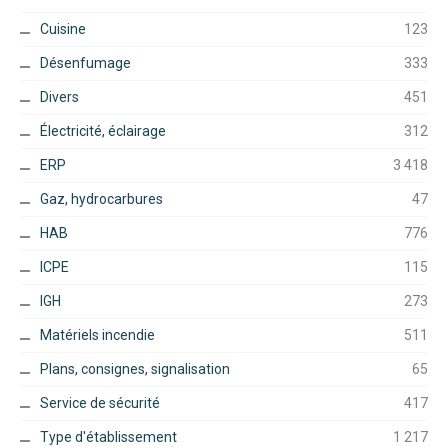
Cuisine
123
Désenfumage
333
Divers
451
Électricité, éclairage
312
ERP
3 418
Gaz, hydrocarbures
47
HAB
776
ICPE
115
IGH
273
Matériels incendie
511
Plans, consignes, signalisation
65
Service de sécurité
417
Type d'établissement
1 217