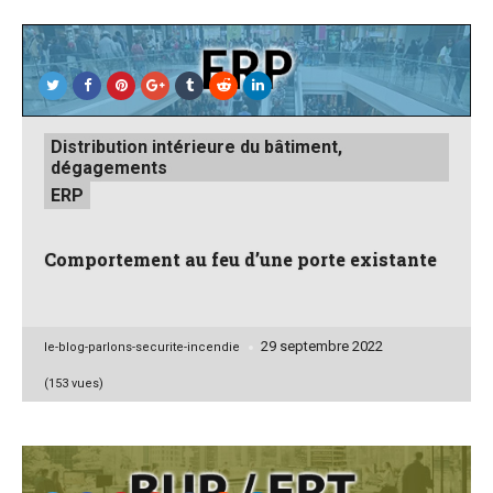
Posted
Distribution intérieure du bâtiment,
in
dégagements
ERP
Comportement au feu d’une porte existante
29 septembre 2022
Posted
le-blog-parlons-securite-incendie
by
(153 vues)