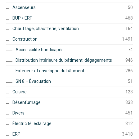
Ascenseurs
50
BUP / ERT
468
Chauffage, chaufferie, ventilation
164
Construction
1 491
Accessibilité handicapés
74
Distribution intérieure du bâtiment, dégagements
946
Extérieur et enveloppe du bâtiment
286
GN 8 – Évacuation
51
Cuisine
123
Désenfumage
333
Divers
451
Électricité, éclairage
312
ERP
3 418