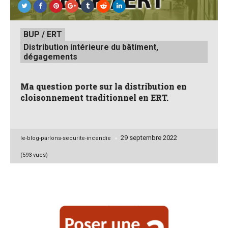
Posted
BUP / ERT
in
Distribution intérieure du bâtiment,
dégagements
Ma question porte sur la distribution en
cloisonnement traditionnel en ERT.
29 septembre 2022
Posted
le-blog-parlons-securite-incendie
by
(593 vues)