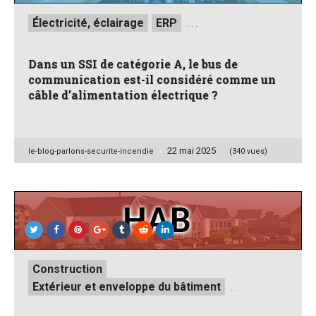
Posted
Électricité, éclairage
ERP
. . .
in
Dans un SSI de catégorie A, le bus de
communication est-il considéré comme un
câble d’alimentation électrique ?
22 mai 2025
Posted
le-blog-parlons-securite-incendie
(340 vues)
by
Posted
Construction
in
Extérieur et enveloppe du bâtiment
. . .