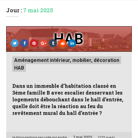
Jour :
7 mai 2025
Posted
Aménagement intérieur, mobilier, décoration
in
HAB
Dans un immeuble d’habitation classé en
3ème famille B avec escalier desservant les
logements débouchant dans le hall d’entrée,
quelle doit être la réaction au feu du
revêtement mural du hall d’entrée ?
7 mai 2025
Posted
le-blog-parlons-securite-incendie
(127 vues)