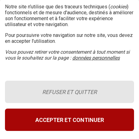
Notre site n’utilise que des traceurs techniques (
cookies
)
fonctionnels et de mesure d'audience, destinés à améliorer
son fonctionnement et à faciliter votre expérience
utilisateur et votre navigation.
Pour poursuivre votre navigation sur notre site, vous devez
en accepter l’utilisation.
Vous pouvez retirer votre consentement à tout moment si
vous le souhaitez sur la page :
données personnelles
REFUSER ET QUITTER
Le blog de la sécurité incendie
Retour en haut de page
A propos du site
ACCEPTER ET CONTINUER
Conditions générales d’utilisation
Données personnelles