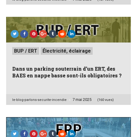
by
Posted
BUP / ERT
Électricité, éclairage
in
Dans un parking souterrain d’un ERT, des
BAES en nappe basse sont-ils obligatoires ?
7 mai 2025
Posted
le-blog-parlons-securite-incendie
(160 vues)
by