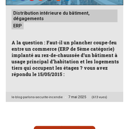
Posted
Distribution intérieure du bâtiment,
in
dégagements
ERP
A la question : Faut-il un plancher coupe-feu
entre un commerce (ERP de 5ème catégorie)
implanté au rez-de-chaussée d’un bâtiment à
usage principal d’habitation et les logements
tiers qui occupent les étages ? vous avez
répondu le 15/05/2015 :
7 mai 2025
Posted
le-blog-parlons-securite-incendie
(613 vues)
by