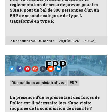
réglementation de sécurité prévue pour les
SSIAP, pour un bal de 300 personnes d’un un
ERP de seconde catégorie de type L
transformé en type P.
28 juillet 2025
Posted
le-blog-parlons-securite-incendie
(79 vues)
by
Posted
Dispositions administratives
ERP
in
La présence d’un représentant des forces de
Police est-il nécessaire lors d’une visite
inopinée de la commission de sécurité ?