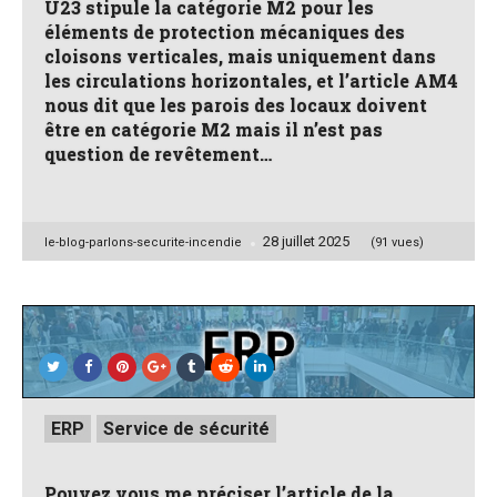
U23 stipule la catégorie M2 pour les
éléments de protection mécaniques des
cloisons verticales, mais uniquement dans
les circulations horizontales, et l’article AM4
nous dit que les parois des locaux doivent
être en catégorie M2 mais il n’est pas
question de revêtement…
28 juillet 2025
Posted
le-blog-parlons-securite-incendie
(91 vues)
by
Posted
ERP
Service de sécurité
in
Pouvez vous me préciser l’article de la