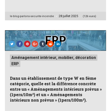
28 juillet 2025
Posted
le-blog-parlons-securite-incendie
(126 vues)
by
Posted
Aménagement intérieur, mobilier, décoration
in
ERP
Dans un établissement de type W en 5ème
catégorie, quelle est la différence concrète
entre un « Aménagements intérieurs prévus »
(1pers/10m²) et un « Aménagements
intérieurs non prévus » (1pers/100m²).