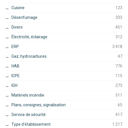
Cuisine
123
Désenfumage
333
Divers
451
Électricité, éclairage
312
ERP
3 418
Gaz, hydrocarbures
47
HAB
776
ICPE
115
IGH
273
Matériels incendie
511
Plans, consignes, signalisation
65
Service de sécurité
417
Type d'établissement
1 217