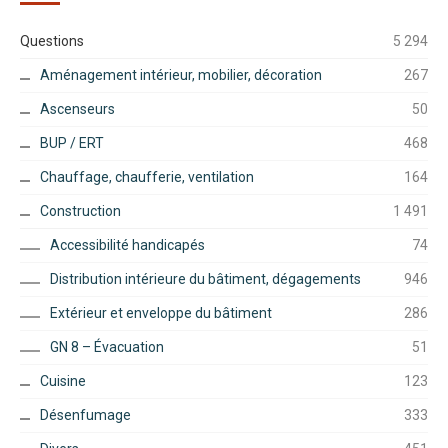
Questions
5 294
Aménagement intérieur, mobilier, décoration
267
Ascenseurs
50
BUP / ERT
468
Chauffage, chaufferie, ventilation
164
Construction
1 491
Accessibilité handicapés
74
Distribution intérieure du bâtiment, dégagements
946
Extérieur et enveloppe du bâtiment
286
GN 8 – Évacuation
51
Cuisine
123
Désenfumage
333