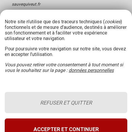
sauvequiveut.fr
Notre site n’utilise que des traceurs techniques (
cookies
)
fonctionnels et de mesure d'audience, destinés à améliorer
son fonctionnement et à faciliter votre expérience
utilisateur et votre navigation.
Pour poursuivre votre navigation sur notre site, vous devez
en accepter l’utilisation.
Vous pouvez retirer votre consentement à tout moment si
vous le souhaitez sur la page :
données personnelles
REFUSER ET QUITTER
Le blog de la sécurité incendie
Retour en haut de page
A propos du site
ACCEPTER ET CONTINUER
Conditions générales d’utilisation