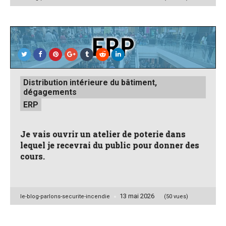
by
Posted
Distribution intérieure du bâtiment,
in
dégagements
ERP
Je vais ouvrir un atelier de poterie dans
lequel je recevrai du public pour donner des
cours.
13 mai 2026
Posted
le-blog-parlons-securite-incendie
(50 vues)
by