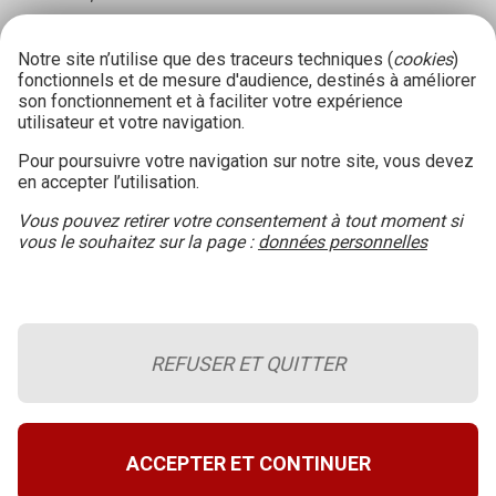
Notre site n’utilise que des traceurs techniques (
cookies
)
fonctionnels et de mesure d'audience, destinés à améliorer
son fonctionnement et à faciliter votre expérience
utilisateur et votre navigation.
Pour poursuivre votre navigation sur notre site, vous devez
en accepter l’utilisation.
Vous pouvez retirer votre consentement à tout moment si
vous le souhaitez sur la page :
données personnelles
REFUSER ET QUITTER
Le blog de la sécurité incendie
Retour en haut de page
A propos du site
ACCEPTER ET CONTINUER
Conditions générales d’utilisation
Données personnelles