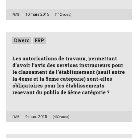
10 mars 2015
Posted
FMB
(112 vues)
by
Posted
Divers
ERP
in
Les autorisations de travaux, permettant
d’avoir l’avis des services instructeurs pour
le classement de l’établissement (seuil entre
la 4ème et la 5ème catégorie) sont-elles
obligatoires pour les établissements
recevant du public de 5ème catégorie ?
9 mars 2015
Posted
FMB
(430 vues)
by