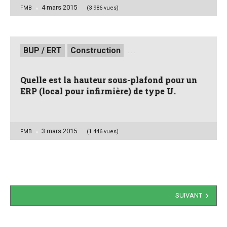
4 mars 2015
Posted
FMB
(3 986 vues)
by
Posted
BUP / ERT
Construction
. . .
in
Quelle est la hauteur sous-plafond pour un
ERP (local pour infirmière) de type U.
3 mars 2015
Posted
FMB
(1 446 vues)
by
Navigation
SUIVANT
des
articles