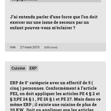
. . .
J’ai entendu parler d’une force que l’on doit
exercer sur une issue de secours par un
enfant pouvez-vous m’éclairer ?
27 mars 2015
Posted
FMB
(635 vues)
by
Posted
Cuisine
ERP
in
ERP de 5° catégorie avec un effectif de 5 (
cinq ) personnes. Conformément à l’article
PE2, on doit appliquer les articles PE 4 § 2 et
§ 3;PE 24 § 1 , PE 26 § 1 et PE 27. Mais dans ce
même ERP ; il existe une cuisine de plus de
20 KW…Doit on appliquer que les articles