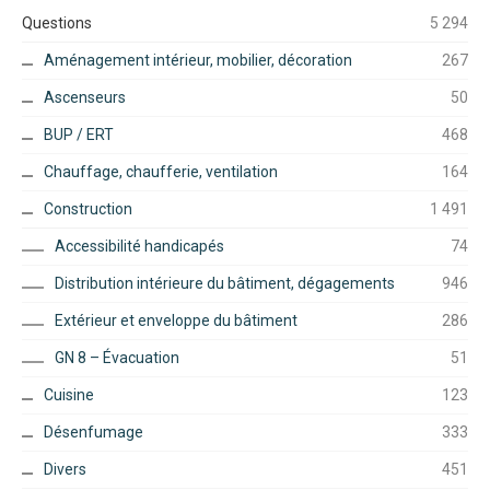
Questions
5 294
Aménagement intérieur, mobilier, décoration
267
Ascenseurs
50
BUP / ERT
468
Chauffage, chaufferie, ventilation
164
Construction
1 491
Accessibilité handicapés
74
Distribution intérieure du bâtiment, dégagements
946
Extérieur et enveloppe du bâtiment
286
GN 8 – Évacuation
51
Cuisine
123
Désenfumage
333
Divers
451