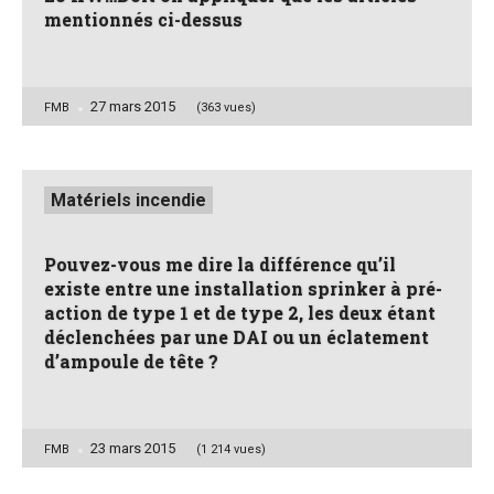
mentionnés ci-dessus
27 mars 2015
Posted
FMB
(363 vues)
by
Posted
Matériels incendie
in
Pouvez-vous me dire la différence qu’il
existe entre une installation sprinker à pré-
action de type 1 et de type 2, les deux étant
déclenchées par une DAI ou un éclatement
d’ampoule de tête ?
23 mars 2015
Posted
FMB
(1 214 vues)
by