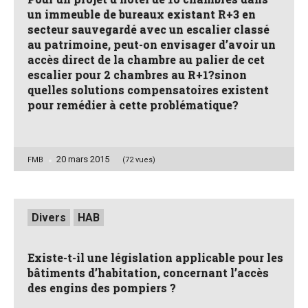
un immeuble de bureaux existant R+3 en
secteur sauvegardé avec un escalier classé
au patrimoine, peut-on envisager d’avoir un
accès direct de la chambre au palier de cet
escalier pour 2 chambres au R+1?sinon
quelles solutions compensatoires existent
pour remédier à cette problématique?
20 mars 2015
Posted
FMB
(72 vues)
by
Posted
Divers
HAB
in
Existe-t-il une législation applicable pour les
bâtiments d’habitation, concernant l’accès
des engins des pompiers ?