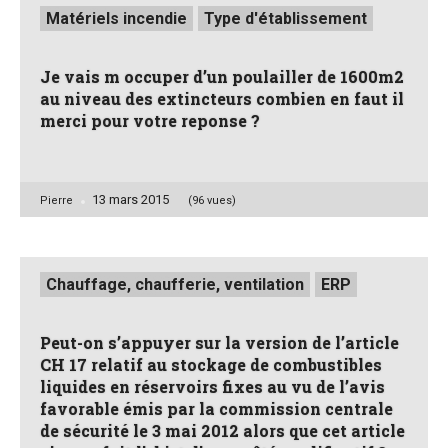
Posted
Matériels incendie
Type d'établissement
in
Je vais m occuper d’un poulailler de 1600m2
au niveau des extincteurs combien en faut il
merci pour votre reponse ?
13 mars 2015
Posted
Pierre
(96 vues)
by
Posted
Chauffage, chaufferie, ventilation
ERP
in
Peut-on s’appuyer sur la version de l’article
CH 17 relatif au stockage de combustibles
liquides en réservoirs fixes au vu de l’avis
favorable émis par la commission centrale
de sécurité le 3 mai 2012 alors que cet article