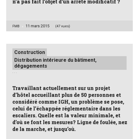
n’a pas fait l’objet d’un arrêté modificatif ?
11 mars 2015
Posted
FMB
(47 vues)
by
Posted
Construction
in
Distribution intérieure du bâtiment,
dégagements
. . .
Travaillant actuellement sur un projet
d’hôtel accueillant plus de 50 personnes et
considéré comme IGH, un problème se pose,
celui de l’échappée réglementaire dans les
escaliers. Quelle est la valeur minimale, et
d’où se font les mesures? Ligne de foulée, nez
de la marche, et jusqu’où.