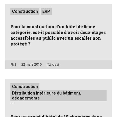
Posted
Construction
ERP
in
Pour la construction d’un hôtel de 5ème
catégorie, est-il possible d’avoir deux étages
accessibles au public avec un escalier non
protégé ?
22 mars 2015
Posted
FMB
(42 vues)
by
Posted
Construction
in
Distribution intérieure du bâtiment,
dégagements
. . .
Pour un projet d’hôtel de 10 chambres dans