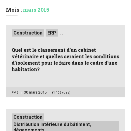
Mois :
mars 2015
Posted
Construction
ERP
. . .
in
Quel est le classement d’un cabinet
vétérinaire et quelles seraient les conditions
d’isolement pour le faire dans le cadre d’une
habitation?
30 mars 2015
Posted
FMB
(1 103 vues)
by
Posted
Construction
in
Distribution intérieure du bâtiment,
dégagements