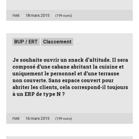
18 mars 2015
Posted
FMB
(199 vues)
by
Posted
BUP / ERT
Classement
. . .
in
Je souhaite ouvrir un snack d’altitude. Il sera
composé d’une cabane abritant la cuisine et
uniquement le personnel et d’une terrasse
non couverte. Sans espace couvert pour
abriter les clients, cela correspond-il toujours
à un ERP de type N ?
16 mars 2015
Posted
FMB
(199 vues)
by