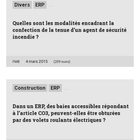
Posted
Divers
ERP
. . .
in
Quelles sont les modalités encadrant la
confection de la tenue d’un agent de sécurité
incendie ?
4 mars 2015
Posted
FMB
(259 vues)
by
Posted
Construction
ERP
. . .
in
Dans un ERP, des baies accessibles répondant
à l’article CO3, peuvent-elles être obturées
par des volets roulants électriques ?