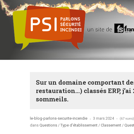
Sur un domaine comportant des
restauration…) classés ERP, j’ai
sommeils.
Posted
le-blog-parlons-securite-incendie
3 mars 2024
(67 vues)
by
Posted
dans
Questions
/
Type d'établissement
/
Classement
/
Ques
in