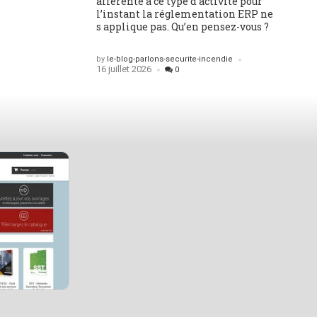
afférente à ce type d activité pour
l’instant la réglementation ERP ne
s applique pas. Qu’en pensez-vous ?
Posted
by
le-blog-parlons-securite-incendie
16 juillet 2026
0