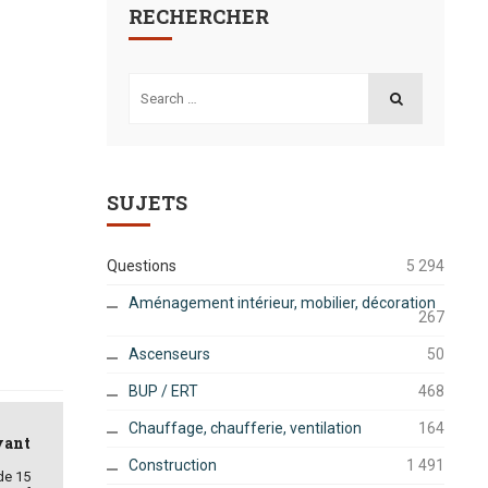
RECHERCHER
Search
for:
SEARCH
SUJETS
Questions
5 294
Aménagement intérieur, mobilier, décoration
267
Ascenseurs
50
BUP / ERT
468
Chauffage, chaufferie, ventilation
164
vant
Construction
1 491
de 15