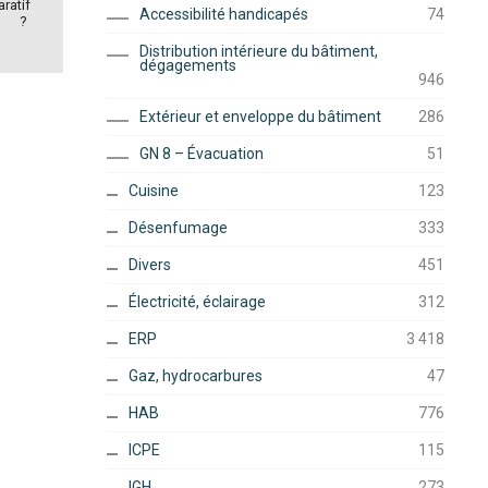
ratif
Accessibilité handicapés
74
?
Distribution intérieure du bâtiment,
dégagements
946
Extérieur et enveloppe du bâtiment
286
GN 8 – Évacuation
51
Cuisine
123
Désenfumage
333
Divers
451
Électricité, éclairage
312
ERP
3 418
Gaz, hydrocarbures
47
HAB
776
ICPE
115
IGH
273