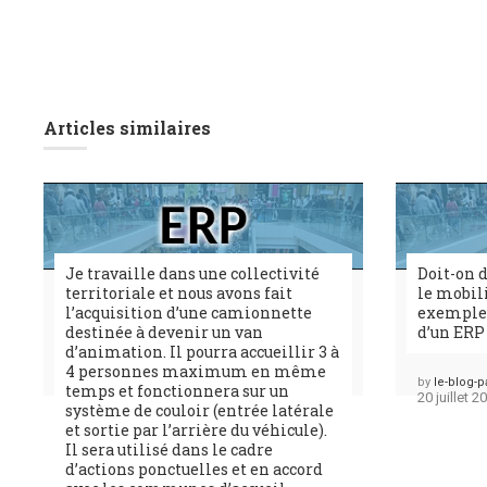
Articles similaires
Je travaille dans une collectivité
Doit-on d
territoriale et nous avons fait
le mobil
l’acquisition d’une camionnette
exemple) 
destinée à devenir un van
d’un ERP
d’animation. Il pourra accueillir 3 à
4 personnes maximum en même
Posted
by
le-blog-p
temps et fonctionnera sur un
20 juillet 2
système de couloir (entrée latérale
et sortie par l’arrière du véhicule).
Il sera utilisé dans le cadre
d’actions ponctuelles et en accord