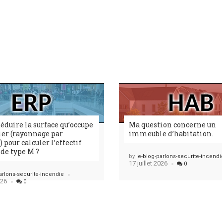
éduire la surface qu’occupe
Ma question concerne un
ier (rayonnage par
immeuble d’habitation.
pour calculer l’effectif
 de type M ?
Posted
by
le-blog-parlons-securite-incendi
17 juillet 2026
0
arlons-securite-incendie
026
0