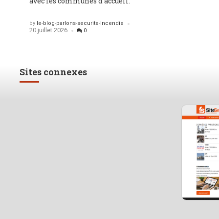
avec les communes d’accueil.
Posted
by
le-blog-parlons-securite-incendie
20 juillet 2026
0
Sites connexes