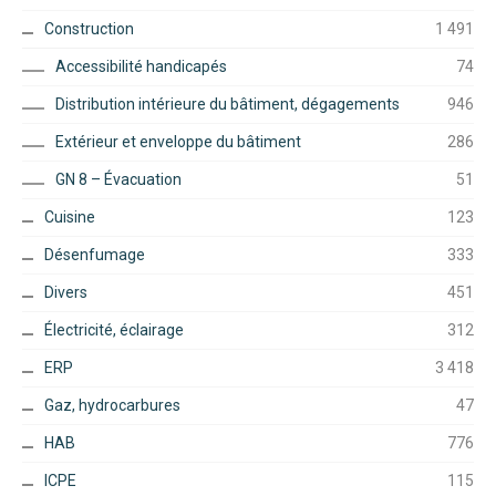
Construction
1 491
Accessibilité handicapés
74
Distribution intérieure du bâtiment, dégagements
946
Extérieur et enveloppe du bâtiment
286
GN 8 – Évacuation
51
Cuisine
123
Désenfumage
333
Divers
451
Électricité, éclairage
312
ERP
3 418
Gaz, hydrocarbures
47
HAB
776
ICPE
115