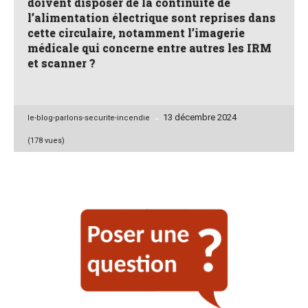
doivent disposer de la continuité de
l’alimentation électrique sont reprises dans
cette circulaire, notamment l’imagerie
médicale qui concerne entre autres les IRM
et scanner ?
13 décembre 2024
Posted
le-blog-parlons-securite-incendie
by
(178 vues)