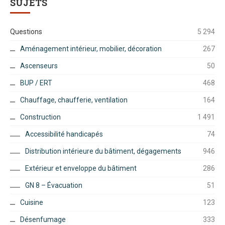
SUJETS
Questions
5 294
Aménagement intérieur, mobilier, décoration
267
Ascenseurs
50
BUP / ERT
468
Chauffage, chaufferie, ventilation
164
Construction
1 491
Accessibilité handicapés
74
Distribution intérieure du bâtiment, dégagements
946
Extérieur et enveloppe du bâtiment
286
GN 8 – Évacuation
51
Cuisine
123
Désenfumage
333