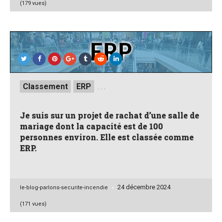
(179 vues)
Posted
Classement
ERP
. . .
in
Je suis sur un projet de rachat d’une salle de
mariage dont la capacité est de 100
personnes environ. Elle est classée comme
ERP.
24 décembre 2024
Posted
le-blog-parlons-securite-incendie
by
(171 vues)