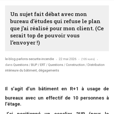
Un sujet fait débat avec mon
bureau d’études qui refuse le plan
que j’ai réalisé pour mon client. (Ce
serait top de pouvoir vous
l’envoyer !)
Posted
le-blog-parlons-securite-incendie
22 mai 2026
(105 vues)
by
Posted
dans
Questions
/
BUP / ERT
/
Questions
/
Construction
/
Distribution
in
intérieure du bâtiment, dégagements
Il s’agit d’un bâtiment en R+1 à usage de
bureaux avec un effectif de 10 personnes à
l’étage.
J’ai positionné un escalier 2UP (pour le