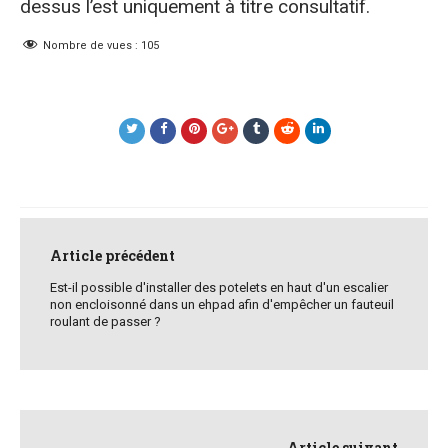
dessus l’est uniquement à titre consultatif.
Nombre de vues :
105
Post
navigation
Article précédent
Est-il possible d'installer des potelets en haut d'un escalier
non encloisonné dans un ehpad afin d'empêcher un fauteuil
roulant de passer ?
Article suivant