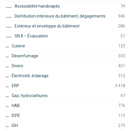
Accessibilité handicapés
74
Distribution intérieure du bâtiment, dégagements
946
Extérieur et enveloppe du bâtiment
286
GN 8 – Évacuation
51
Cuisine
123
Désenfumage
333
Divers
451
Électricité, éclairage
312
ERP
3 418
Gaz, hydrocarbures
47
HAB
776
ICPE
115
IGH
273