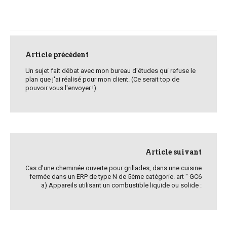
Post
navigation
Article précédent
Un sujet fait débat avec mon bureau d'études qui refuse le
plan que j'ai réalisé pour mon client. (Ce serait top de
pouvoir vous l'envoyer !)
Article suivant
Cas d'une cheminée ouverte pour grillades, dans une cuisine
fermée dans un ERP de type N de 5ème catégorie. art " GC6
a) Appareils utilisant un combustible liquide ou solide :