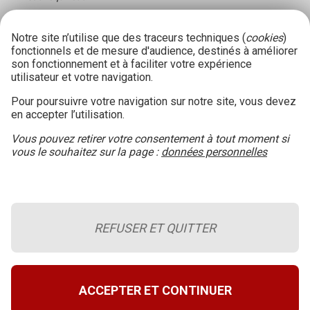
Notre site n’utilise que des traceurs techniques (
cookies
)
fonctionnels et de mesure d'audience, destinés à améliorer
son fonctionnement et à faciliter votre expérience
utilisateur et votre navigation.
Pour poursuivre votre navigation sur notre site, vous devez
en accepter l’utilisation.
Vous pouvez retirer votre consentement à tout moment si
vous le souhaitez sur la page :
données personnelles
REFUSER ET QUITTER
Le blog de la sécurité incendie
Retour en haut de page
A propos du site
ACCEPTER ET CONTINUER
Conditions générales d’utilisation
Données personnelles