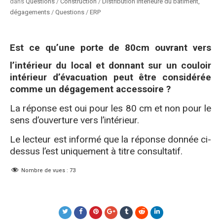
by
Posted
dans
Questions
/
Construction
/
Distribution intérieure du bâtiment,
in
dégagements
/
Questions
/
ERP
Est ce qu’une porte de 80cm ouvrant vers
l’intérieur du local et donnant sur un couloir
intérieur d’évacuation peut être considérée
comme un dégagement accessoire ?
La réponse est oui pour les 80 cm et non pour le
sens d’ouverture vers l’intérieur.
Le lecteur est informé que la réponse donnée ci-
dessus l’est uniquement à titre consultatif.
Nombre de vues :
73