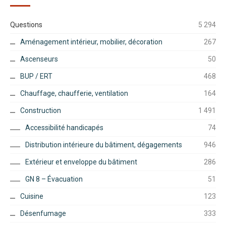
Questions
5 294
Aménagement intérieur, mobilier, décoration
267
Ascenseurs
50
BUP / ERT
468
Chauffage, chaufferie, ventilation
164
Construction
1 491
Accessibilité handicapés
74
Distribution intérieure du bâtiment, dégagements
946
Extérieur et enveloppe du bâtiment
286
GN 8 – Évacuation
51
Cuisine
123
Désenfumage
333