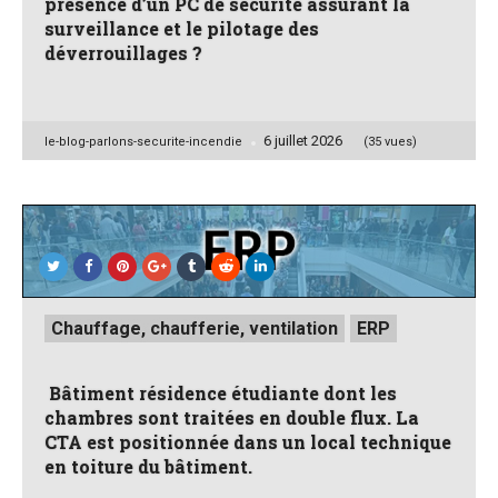
présence d’un PC de sécurité assurant la
surveillance et le pilotage des
déverrouillages ?
6 juillet 2026
Posted
le-blog-parlons-securite-incendie
(35 vues)
by
Posted
Chauffage, chaufferie, ventilation
ERP
in
Bâtiment résidence étudiante dont les
chambres sont traitées en double flux. La
CTA est positionnée dans un local technique
en toiture du bâtiment.