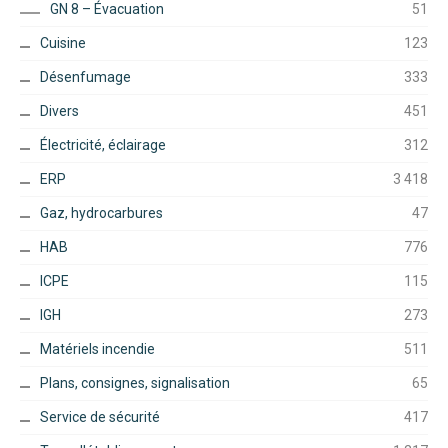
GN 8 – Évacuation
51
Cuisine
123
Désenfumage
333
Divers
451
Électricité, éclairage
312
ERP
3 418
Gaz, hydrocarbures
47
HAB
776
ICPE
115
IGH
273
Matériels incendie
511
Plans, consignes, signalisation
65
Service de sécurité
417