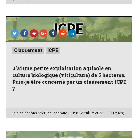
Posted
Classement
ICPE
in
J’ai une petite exploitation agricole en
culture biologique (viticulture) de 5 hectares.
Puis-je être concerné par un classement ICPE
?
6 novembre 2023
Posted
le-blog-parlons-securite-incendie
(61 vues)
by