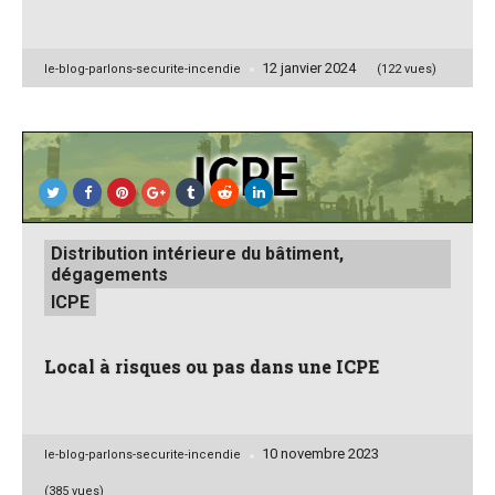
12 janvier 2024
Posted
le-blog-parlons-securite-incendie
(122 vues)
by
Posted
Distribution intérieure du bâtiment,
in
dégagements
ICPE
Local à risques ou pas dans une ICPE
10 novembre 2023
Posted
le-blog-parlons-securite-incendie
by
(385 vues)