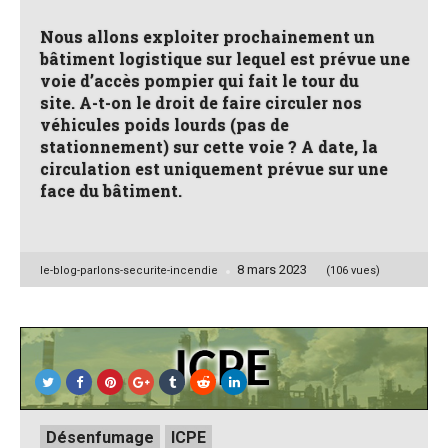
Nous allons exploiter prochainement un
bâtiment logistique sur lequel est prévue une
voie d’accès pompier qui fait le tour du
site. A-t-on le droit de faire circuler nos
véhicules poids lourds (pas de
stationnement) sur cette voie ? A date, la
circulation est uniquement prévue sur une
face du bâtiment.
8 mars 2023
Posted
le-blog-parlons-securite-incendie
(106 vues)
by
Posted
Désenfumage
ICPE
in