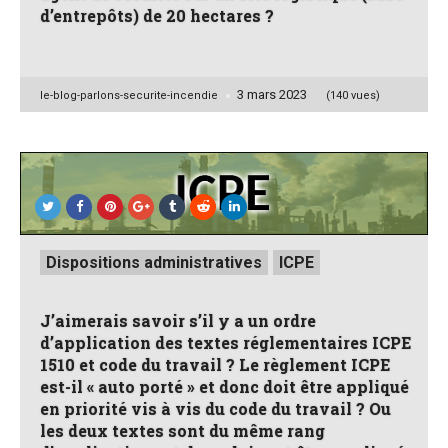
d’entrepôts) de 20 hectares ?
3 mars 2023
Posted
le-blog-parlons-securite-incendie
(140 vues)
by
Posted
Dispositions administratives
ICPE
in
J’aimerais savoir s’il y a un ordre
d’application des textes réglementaires ICPE
1510 et code du travail ? Le règlement ICPE
est-il « auto porté » et donc doit être appliqué
en priorité vis à vis du code du travail ? Ou
les deux textes sont du même rang