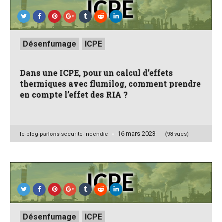
Posted
Désenfumage
ICPE
in
Dans une ICPE, pour un calcul d’effets
thermiques avec flumilog, comment prendre
en compte l’effet des RIA ?
16 mars 2023
Posted
le-blog-parlons-securite-incendie
(98 vues)
by
Posted
Désenfumage
ICPE
in