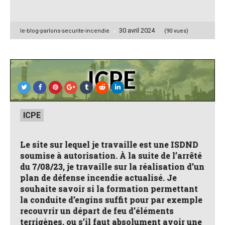
30 avril 2024
Posted
le-blog-parlons-securite-incendie
(90 vues)
by
Posted
ICPE
in
Le site sur lequel je travaille est une ISDND
soumise à autorisation. À la suite de l’arrêté
du 7/08/23, je travaille sur la réalisation d’un
plan de défense incendie actualisé. Je
souhaite savoir si la formation permettant
la conduite d’engins suffit pour par exemple
recouvrir un départ de feu d’éléments
terrigènes, ou s’il faut absolument avoir une