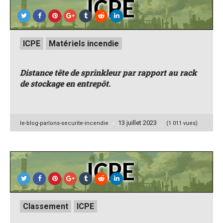
Posted
ICPE
Matériels incendie
in
Distance tête de sprinkleur par rapport au rack
de stockage en entrepôt.
13 juillet 2023
Posted
le-blog-parlons-securite-incendie
(1 011 vues)
by
Posted
Classement
ICPE
in