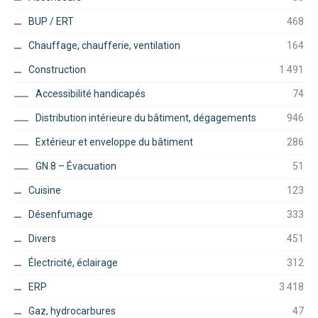
BUP / ERT
468
Chauffage, chaufferie, ventilation
164
Construction
1 491
Accessibilité handicapés
74
Distribution intérieure du bâtiment, dégagements
946
Extérieur et enveloppe du bâtiment
286
GN 8 – Évacuation
51
Cuisine
123
Désenfumage
333
Divers
451
Électricité, éclairage
312
ERP
3 418
Gaz, hydrocarbures
47