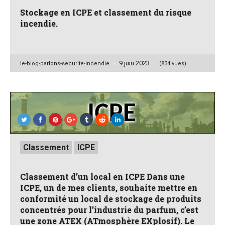
Stockage en ICPE et classement du risque
incendie.
9 juin 2023
Posted
le-blog-parlons-securite-incendie
(834 vues)
by
Posted
Classement
ICPE
in
Classement d’un local en ICPE Dans une
ICPE, un de mes clients, souhaite mettre en
conformité un local de stockage de produits
concentrés pour l’industrie du parfum, c’est
une zone ATEX (ATmosphère EXplosif). Le