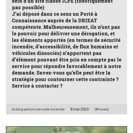
sein d’un site classé ICPE (théoriquement
pas possible)
J’ai déposé dans ce sens un Porté à
Connaissance auprès de la DRIEAT
compétente. Malheureusement, ils n’ont pas
le pouvoir pour délivrer une dérogation, et
les éléments apportés (en termes de sécurité
incendie, d’accessibilité, de flux humains et
véhicules dissociés) n’apportent pas
d’élément pouvant être pris en compte par le
service pour répondre favorablement à notre
demande. Savez-vous qu’elle peut être la
stratégie pour contourner cette contrainte ?
Service à contacter ?
8 mai 2023
Posted
le-blog-parlons-securite-incendie
(89 vues)
by