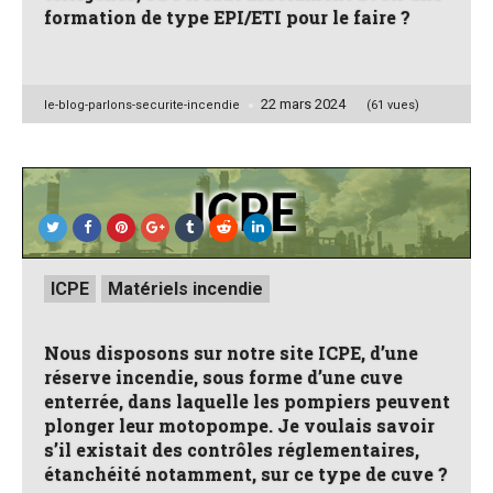
formation de type EPI/ETI pour le faire ?
22 mars 2024
Posted
le-blog-parlons-securite-incendie
(61 vues)
by
Posted
ICPE
Matériels incendie
in
Nous disposons sur notre site ICPE, d’une
réserve incendie, sous forme d’une cuve
enterrée, dans laquelle les pompiers peuvent
plonger leur motopompe. Je voulais savoir
s’il existait des contrôles réglementaires,
étanchéité notamment, sur ce type de cuve ?