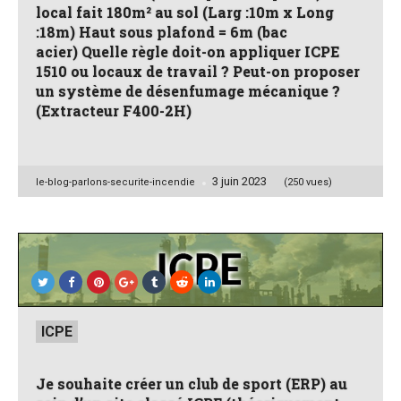
local fait 180m² au sol (Larg :10m x Long
:18m) Haut sous plafond = 6m (bac
acier) Quelle règle doit-on appliquer ICPE
1510 ou locaux de travail ? Peut-on proposer
un système de désenfumage mécanique ?
(Extracteur F400-2H)
3 juin 2023
Posted
le-blog-parlons-securite-incendie
(250 vues)
by
Posted
ICPE
in
Je souhaite créer un club de sport (ERP) au