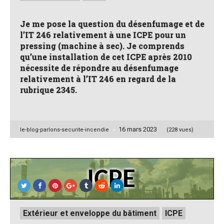
Je me pose la question du désenfumage et de
l’IT 246 relativement à une ICPE pour un
pressing (machine à sec). Je comprends
qu’une installation de cet ICPE après 2010
nécessite de répondre au désenfumage
relativement à l’IT 246 en regard de la
rubrique 2345.
16 mars 2023
Posted
le-blog-parlons-securite-incendie
(228 vues)
by
Posted
Extérieur et enveloppe du bâtiment
ICPE
in