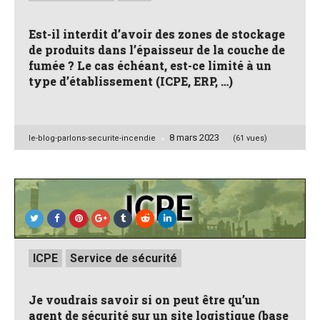
Est-il interdit d’avoir des zones de stockage
de produits dans l’épaisseur de la couche de
fumée ? Le cas échéant, est-ce limité à un
type d’établissement (ICPE, ERP, …)
8 mars 2023
Posted
le-blog-parlons-securite-incendie
(61 vues)
by
Posted
ICPE
Service de sécurité
in
Je voudrais savoir si on peut être qu’un
agent de sécurité sur un site logistique (base