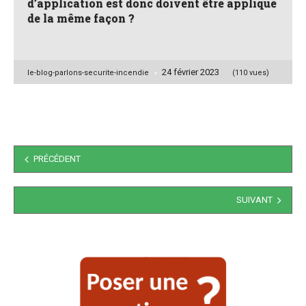
d’application est donc doivent être appliqué
de la même façon ?
24 février 2023
Posted
le-blog-parlons-securite-incendie
(110 vues)
by
Navigation
PRÉCÉDENT
des
articles
SUIVANT