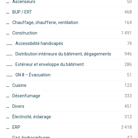
Ascenseurs
50
BUP / ERT
468
Chauffage, chaufferie, ventilation
164
Construction
1 491
Accessibilité handicapés
74
Distribution intérieure du bâtiment, dégagements
946
Extérieur et enveloppe du bâtiment
286
GN 8 – Évacuation
51
Cuisine
123
Désenfumage
333
Divers
451
Électricité, éclairage
312
ERP
3 418
Gaz, hydrocarbures
47