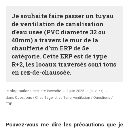
Je souhaite faire passer un tuyau
de ventilation de canalisation
d’eau usée (PVC diamètre 32 ou
40mm) à travers le mur de la
chaufferie d’un ERP de 5e
catégorie. Cette ERP est de type
R+2, les locaux traversés sont tous
en rez-de-chaussée.
Posted
le-blog-parlons-securite-incendie
2 juin 2025
(85 vues)
by
Posted
dans
Questions
/
Chauffage, chaufferie, ventilation
/
Questions
/
in
ERP
Pouvez-vous me dire les précautions que je