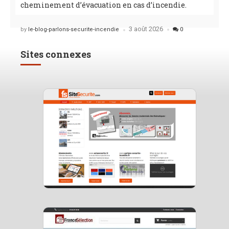
cheminement d’évacuation en cas d’incendie.
3 août 2026
Posted
by
le-blog-parlons-securite-incendie
0
Sites connexes