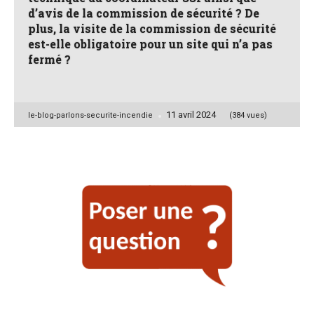
d’avis de la commission de sécurité ? De
plus, la visite de la commission de sécurité
est-elle obligatoire pour un site qui n’a pas
fermé ?
11 avril 2024
Posted
le-blog-parlons-securite-incendie
(384 vues)
by