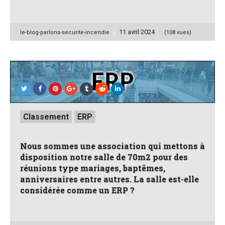
11 avril 2024
Posted
le-blog-parlons-securite-incendie
(108 vues)
by
Posted
Classement
ERP
in
Nous sommes une association qui mettons à
disposition notre salle de 70m2 pour des
réunions type mariages, baptêmes,
anniversaires entre autres. La salle est-elle
considérée comme un ERP ?