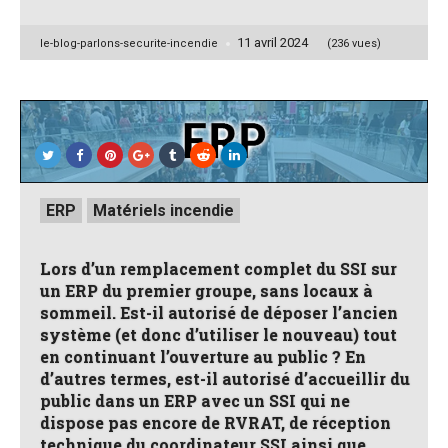
11 avril 2024
Posted
le-blog-parlons-securite-incendie
(236 vues)
by
Posted
ERP
Matériels incendie
in
Lors d’un remplacement complet du SSI sur
un ERP du premier groupe, sans locaux à
sommeil. Est-il autorisé de déposer l’ancien
système (et donc d’utiliser le nouveau) tout
en continuant l’ouverture au public ? En
d’autres termes, est-il autorisé d’accueillir du
public dans un ERP avec un SSI qui ne
dispose pas encore de RVRAT, de réception
technique du coordinateur SSI ainsi que