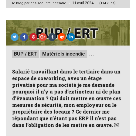
11 avril 2024
Posted
le-blog-parlons-securite-incendie
(114 vues)
by
Posted
BUP / ERT
Matériels incendie
. . .
in
Salarié travaillant dans le tertiaire dans un
espace de coworking, avec un étage
privatisé pour ma société je me demande
pourquoi il n’y a pas d’extincteur ni de plan
d’évacuation ? Qui doit mettre en œuvre ces
mesures de sécurité, mon employeur ou le
propriétaire des locaux ? Ce dernier me
répondant que n’étant pas ERP il n’est pas
dans l’obligation de les mettre en œuvre. ￼