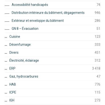
Accessibilité handicapés
74
Distribution intérieure du bâtiment, dégagements
946
Extérieur et enveloppe du bâtiment
286
GN 8 – Évacuation
51
Cuisine
123
Désenfumage
333
Divers
451
Électricité, éclairage
312
ERP
3 418
Gaz, hydrocarbures
47
HAB
776
ICPE
115
IGH
273