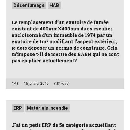
Posted
Désenfumage
HAB
in
Le remplacement d’un exutoire de fumée
existant de 400mmX400mm dans escalier
encloisonné d’un immeuble de 1974 par un
exutoire de 1m² modifiant l’aspect extérieur,
je dois déposer un permis de construire. Cela
m’impose t-il de mettre des BAEH qui ne sont
pas en place actuellement?
16 janvier 2015
Posted
FMB
(154 vues)
by
Posted
ERP
Matériels incendie
in
J’ai un petit ERP de 5e catégorie accueillant