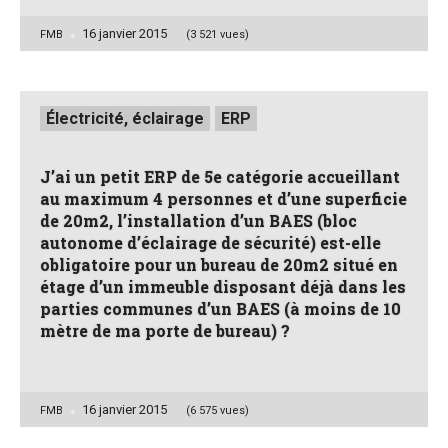
16 janvier 2015
Posted
FMB
(3 521 vues)
by
Posted
Électricité, éclairage
ERP
in
J’ai un petit ERP de 5e catégorie accueillant
au maximum 4 personnes et d’une superficie
de 20m2, l’installation d’un BAES (bloc
autonome d’éclairage de sécurité) est-elle
obligatoire pour un bureau de 20m2 situé en
étage d’un immeuble disposant déjà dans les
parties communes d’un BAES (à moins de 10
mètre de ma porte de bureau) ?
16 janvier 2015
Posted
FMB
(6 575 vues)
by