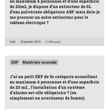
au maximum 4 personnes et d’une superficie
de 20m2, je dispose d’un extincteur de 6L
d’eau pulvérisée obligatoire ABF mais dois-je
me procurer un autre extincteur pour le
tableau électrique ?
16 janvier 2015
Posted
FMB
(1 330 vues)
by
Posted
ERP
Matériels incendie
in
J’ai un petit ERP de 5e catégorie accueillant
au maximum 4 personnes et d’une superficie
de 20 m2 , l’installation d’un système
d’alarme est-elle obligatoire ? (ou
simplement un avertisseur de fumée).