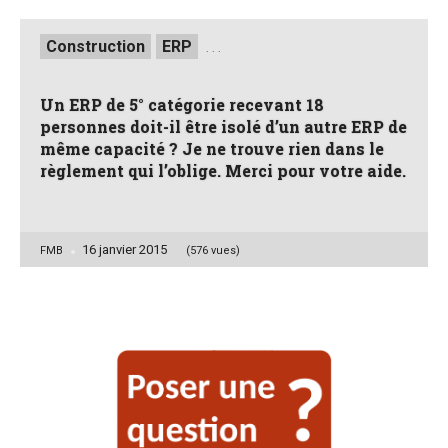
Posted
Construction
ERP
. . .
in
Un ERP de 5° catégorie recevant 18
personnes doit-il être isolé d’un autre ERP de
même capacité ? Je ne trouve rien dans le
règlement qui l’oblige. Merci pour votre aide.
16 janvier 2015
Posted
FMB
(576 vues)
by