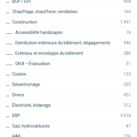
BUP / ERT
468
Chauffage, chaufferie, ventilation
164
Construction
1 491
Accessibilité handicapés
74
Distribution intérieure du bâtiment, dégagements
946
Extérieur et enveloppe du bâtiment
286
GN 8 – Évacuation
51
Cuisine
123
Désenfumage
333
Divers
451
Électricité, éclairage
312
ERP
3 418
Gaz, hydrocarbures
47
HAB
776