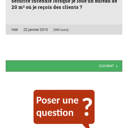
sécurité incendie lorsque je loue un bureau de
20 m² où je reçois des clients ?
22 janvier 2015
Posted
FMB
(345 vues)
by
Navigation
SUIVANT
des
articles