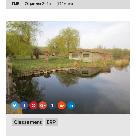
26 janvier 2015
Posted
FMB
(670 vues)
by
Posted
Classement
ERP
. . .
in