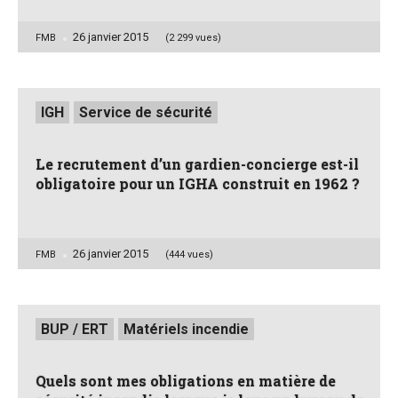
26 janvier 2015
Posted
FMB
(2 299 vues)
by
Posted
IGH
Service de sécurité
in
Le recrutement d’un gardien-concierge est-il
obligatoire pour un IGHA construit en 1962 ?
26 janvier 2015
Posted
FMB
(444 vues)
by
Posted
BUP / ERT
Matériels incendie
in
Quels sont mes obligations en matière de