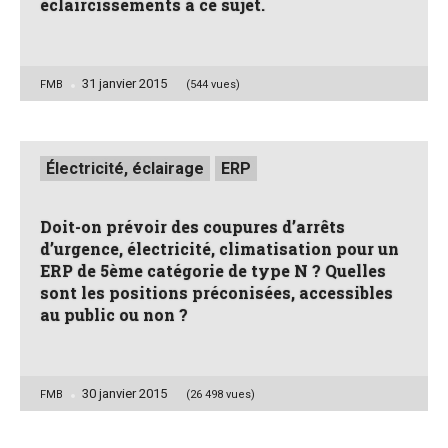
éclaircissements à ce sujet.
31 janvier 2015
Posted
FMB
(544 vues)
by
Posted
Électricité, éclairage
ERP
in
Doit-on prévoir des coupures d’arrêts
d’urgence, électricité, climatisation pour un
ERP de 5ème catégorie de type N ? Quelles
sont les positions préconisées, accessibles
au public ou non ?
30 janvier 2015
Posted
FMB
(26 498 vues)
by